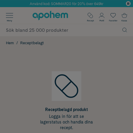
Använd kod: SOMMAR20 för 20% över 649kr
Årets Butik 2025 inom Skönhet
✓ Fri frakt
Meny
Recept
Profil
Favoriter
Kassa
✓ Rådgivning från farmaceuter & hudterapeuter
✓ Poäng på alla köp*
Hem
Receptbelagt
Receptbelagd produkt
Logga in för att se
lagerstatus och handla dina
recept.