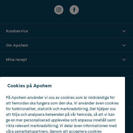
Kundservice
Om Apohem
Mina recept
Ladda ner vår app
Cookies på Apohem
På Apohem använder vi oss av cookies som är nödvändiga för
att hemsidan ska fungera som den ska. Vi använder även cookies
för funktionalitet, statistik och marknadsföring. Det hjälper oss
att följa och analysera beteenden på vår hemsida, så att vi kan
ge en mer personaliserad upplevelse och anpassa innehåll samt
Apotek med tillstånd
rikta relevant marknadsföring. Vi delar även informationen med
av Läkemedelsverket
våra samarbetspartners. Genom att acceptera cookies