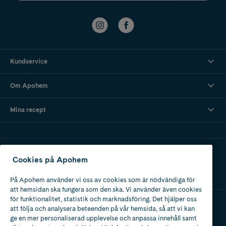
Kundservice
Om Apohem
Mina recept
Ladda ner vår app
Cookies på Apohem
På Apohem använder vi oss av cookies som är nödvändiga för
att hemsidan ska fungera som den ska. Vi använder även cookies
för funktionalitet, statistik och marknadsföring. Det hjälper oss
att följa och analysera beteenden på vår hemsida, så att vi kan
Apotek med tillstånd
ge en mer personaliserad upplevelse och anpassa innehåll samt
av Läkemedelsverket