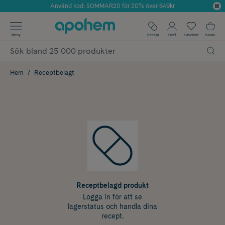
Använd kod: SOMMAR20 för 20% över 649kr
Årets Butik 2025 inom Skönhet
✓ Fri frakt
Meny
Recept
Profil
Favoriter
Kassa
✓ Rådgivning från farmaceuter & hudterapeuter
✓ Poäng på alla köp*
Hem
Receptbelagt
Receptbelagd produkt
Logga in för att se
lagerstatus och handla dina
recept.