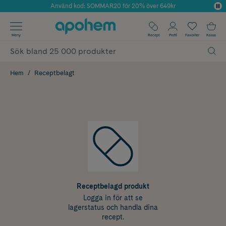
Använd kod: SOMMAR20 för 20% över 649kr
Årets Butik 2025 inom Skönhet
✓ Fri frakt
Meny
Recept
Profil
Favoriter
Kassa
✓ Rådgivning från farmaceuter & hudterapeuter
✓ Poäng på alla köp*
Hem
Receptbelagt
Receptbelagd produkt
Logga in för att se
lagerstatus och handla dina
recept.