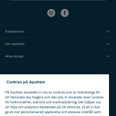
Kundservice
Om Apohem
Mina recept
Ladda ner vår app
Cookies på Apohem
På Apohem använder vi oss av cookies som är nödvändiga för
att hemsidan ska fungera som den ska. Vi använder även cookies
för funktionalitet, statistik och marknadsföring. Det hjälper oss
att följa och analysera beteenden på vår hemsida, så att vi kan
Apotek med tillstånd
ge en mer personaliserad upplevelse och anpassa innehåll samt
av Läkemedelsverket