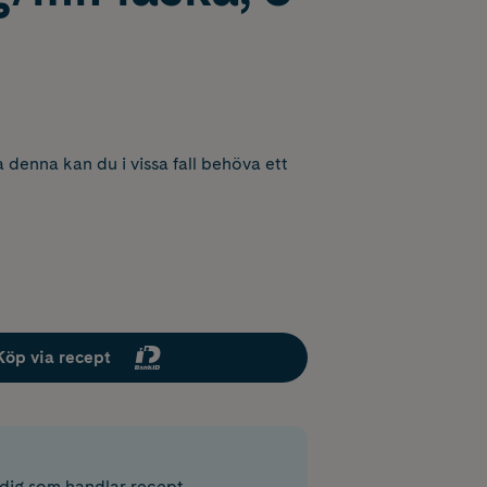
 denna kan du i vissa fall behöva ett
Köp via recept
r dig som handlar recept.