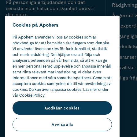
Få personliga erbjudanden och det
Rådgivning
senaste inom hälsa och skönhet direkt i
din inbox.
Ångerrätt 
Cookies på Apohem
Vår experti
Fyll i mailadress
Skicka
Tillgänglig
På Apohem använder vi oss av cookies som är
nödvändiga för att hemsidan ska fungera som den ska.
Återkallels
Vi använder även cookies för funktionalitet, statistik
och marknadsföring. Det hjälper oss att följa och
Leveranser
analysera beteenden på vår hemsida, så att vi kan ge
en mer personaliserad upplevelse och anpassa innehåll
Köpvillkor
samt rikta relevant marknadsföring. Vi delar även
Vanliga frå
informationen med våra samarbetspartners. Genom att
acceptera cookies samtycker du till vår användning av
cookies. Du kan även anpassa cookies. Läs mer under
vår
Cookie Policy
Godkänn cookies
Avvisa alla