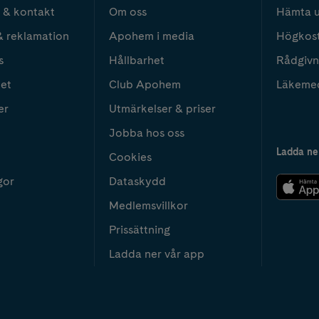
 & kontakt
Om oss
Hämta u
& reklamation
Apohem i media
Högkos
s
Hållbarhet
Rådgivn
het
Club Apohem
Läkeme
er
Utmärkelser & priser
Jobba hos oss
Ladda ne
Cookies
gor
Dataskydd
Medlemsvillkor
Prissättning
Ladda ner vår app