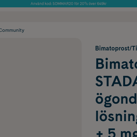
Använd kod: SOMMAR20 för 20% över 649kr
Årets Butik 2025 inom Skönhet
 frakt
✓ Rådgivning från farmaceuter & hudterapeuter
✓ Poäng på alla
Community
Bimatoprost/T
Bimat
STAD
ögond
lösni
+ 5 mg