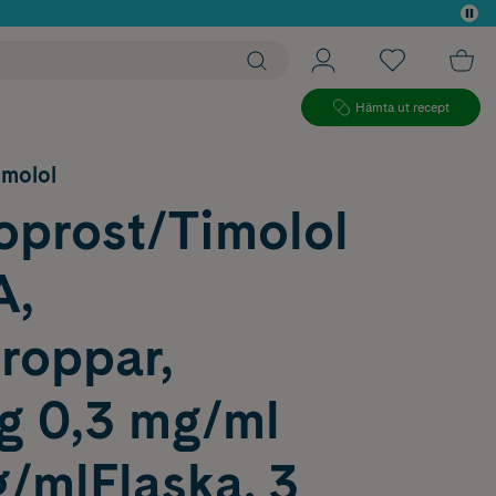
 köp*
Hämta ut recept
imolol
oprost/Timolol
A,
roppar,
ng 0,3 mg/ml
/mlFlaska, 3