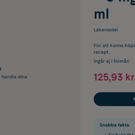
ml
Läkemedel
För att kunna köpa
recept.
Ingår ej i förmån
t
125,93 kr
h handla dina
Snabba fakta
Fri frakt fö