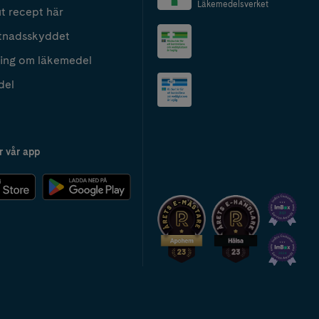
Läkemedelsverket
t recept här
tnadsskyddet
ing om läkemedel
del
r vår app
2024