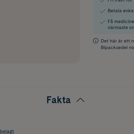
Betala enke
Få medicinen
närmaste o
Det här är ett 
Bipacksedel
no
Fakta
belagt