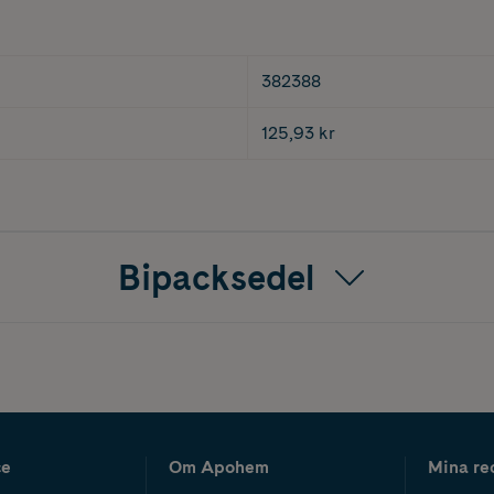
382388
125,93 kr
Bipacksedel
ce
Om Apohem
Mina re