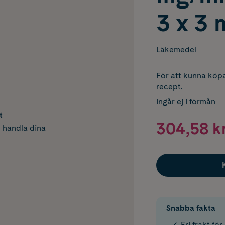
3 x 3 
Läkemedel
För att kunna köpa
recept.
Ingår ej i förmån
t
304,58 k
h handla dina
Snabba fakta
Fri frakt fö