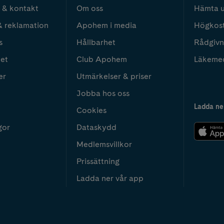
 & kontakt
Om oss
Hämta u
& reklamation
Apohem i media
Högkos
s
Hållbarhet
Rådgivn
het
Club Apohem
Läkeme
er
Utmärkelser & priser
Jobba hos oss
Ladda ne
Cookies
gor
Dataskydd
Medlemsvillkor
Prissättning
Ladda ner vår app