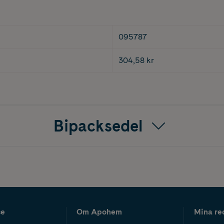
095787
304,58 kr
Bipacksedel
ce
Om Apohem
Mina re