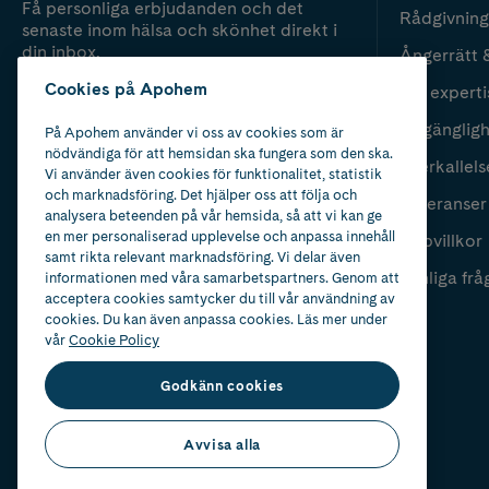
Få personliga erbjudanden och det
Rådgivning
senaste inom hälsa och skönhet direkt i
din inbox.
Ångerrätt 
Cookies på Apohem
Vår experti
Fyll i mailadress
Skicka
Tillgänglig
På Apohem använder vi oss av cookies som är
nödvändiga för att hemsidan ska fungera som den ska.
Återkallels
Vi använder även cookies för funktionalitet, statistik
och marknadsföring. Det hjälper oss att följa och
Leveranser
analysera beteenden på vår hemsida, så att vi kan ge
en mer personaliserad upplevelse och anpassa innehåll
Köpvillkor
samt rikta relevant marknadsföring. Vi delar även
Vanliga frå
informationen med våra samarbetspartners. Genom att
acceptera cookies samtycker du till vår användning av
cookies. Du kan även anpassa cookies. Läs mer under
vår
Cookie Policy
Godkänn cookies
Avvisa alla