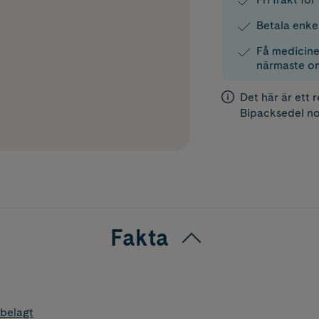
Betala enke
Få medicinen
närmaste o
Det här är ett 
Bipacksedel
no
Fakta
belagt