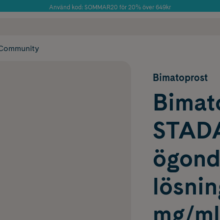
Använd kod: SOMMAR20 för 20% över 649kr
Årets Butik 2025 inom Skönhet
 frakt
✓ Rådgivning från farmaceuter & hudterapeuter
✓ Poäng på alla
Community
Bimatoprost
Bimat
STAD
ögond
lösnin
mg/ml