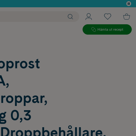
 köp*
Hämta ut recept
oprost
A,
roppar,
g 0,3
Droppbehållare,