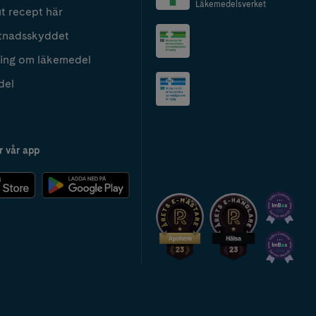
Läkemedelsverket
t recept här
tnadsskyddet
ing om läkemedel
del
r vår app
2024