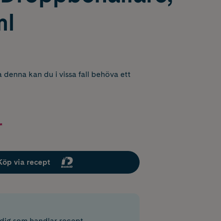
ml
 denna kan du i vissa fall behöva ett
r
Köp via recept
r dig som handlar recept.