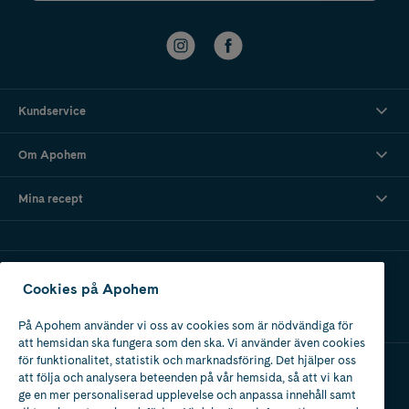
Kundservice
Om Apohem
Mina recept
Ladda ner vår app
Cookies på Apohem
På Apohem använder vi oss av cookies som är nödvändiga för
att hemsidan ska fungera som den ska. Vi använder även cookies
för funktionalitet, statistik och marknadsföring. Det hjälper oss
att följa och analysera beteenden på vår hemsida, så att vi kan
Apotek med tillstånd
ge en mer personaliserad upplevelse och anpassa innehåll samt
av Läkemedelsverket