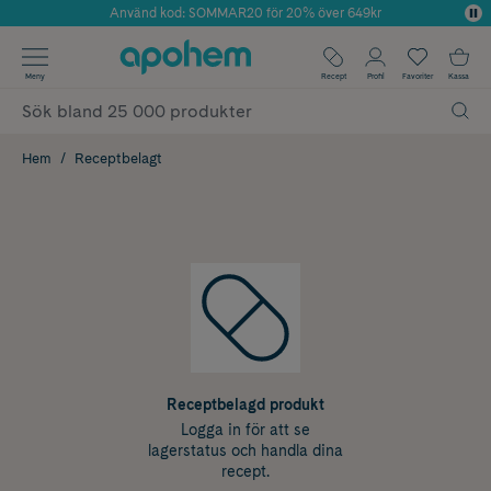
Använd kod: SOMMAR20 för 20% över 649kr
Årets Butik 2025 inom Skönhet
✓ Fri frakt
Meny
Recept
Profil
Favoriter
Kassa
✓ Rådgivning från farmaceuter & hudterapeuter
✓ Poäng på alla köp*
Hem
Receptbelagt
Receptbelagd produkt
Logga in för att se
lagerstatus och handla dina
recept.