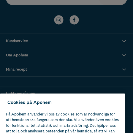
Kundservice
Om Apohem
Mina recept
Ladda ner vår app
Cookies på Apohem
På Apohem använder vi oss av cookies som är nödvändiga för
att hemsidan ska fungera som den ska. Vi använder även cookies
för funktionalitet, statistik och marknadsföring. Det hjälper oss
att följa och analysera beteenden på vår hemsida, så att vi kan
Apotek med tillstånd