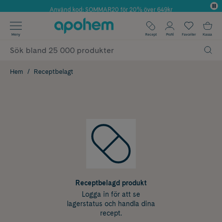
Använd kod: SOMMAR20 för 20% över 649kr
✓ Fri frakt
Meny
Recept
Profil
Favoriter
Kassa
✓ Rådgivning från farmaceuter & hudterapeuter
✓ Poäng på alla köp*
Hem
Receptbelagt
Receptbelagd produkt
Logga in för att se
lagerstatus och handla dina
recept.