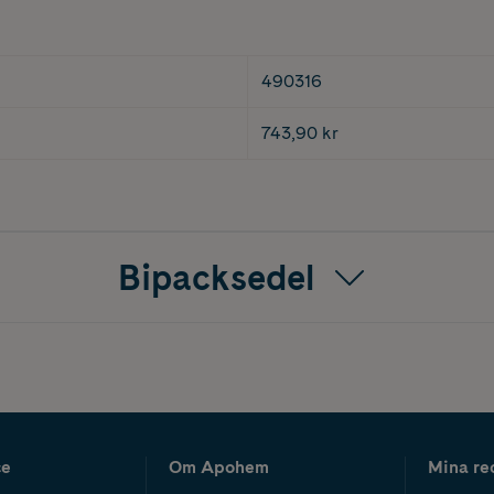
490316
743,90 kr
Bipacksedel
ce
Om Apohem
Mina re