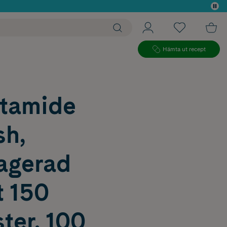
 köp*
Hämta ut recept
utamide
sh,
ragerad
t 150
ter, 100