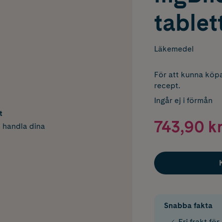
tablet
Läkemedel
För att kunna köpa
recept.
Ingår ej i förmån
t
743,90 k
h handla dina
Snabba fakta
Fri frakt fö