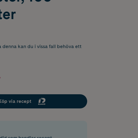
ter
 denna kan du i vissa fall behöva ett
r
Köp via recept
r dig som handlar recept.