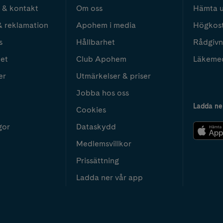
 & kontakt
Om oss
Hämta u
& reklamation
Apohem i media
Högkos
s
Hållbarhet
Rådgivn
het
Club Apohem
Läkeme
er
Utmärkelser & priser
Jobba hos oss
Ladda ne
Cookies
gor
Dataskydd
Medlemsvillkor
Prissättning
Ladda ner vår app