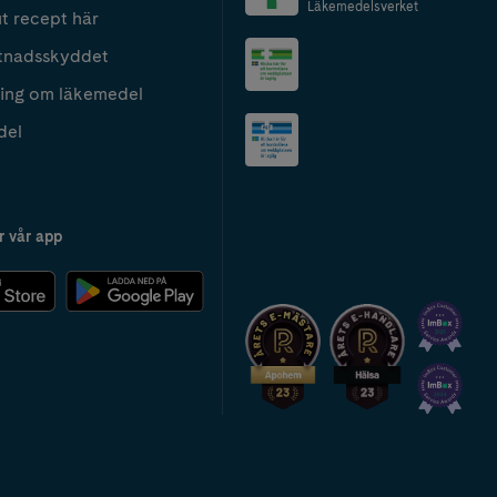
Läkemedelsverket
t recept här
tnadsskyddet
ing om läkemedel
del
r vår app
2024