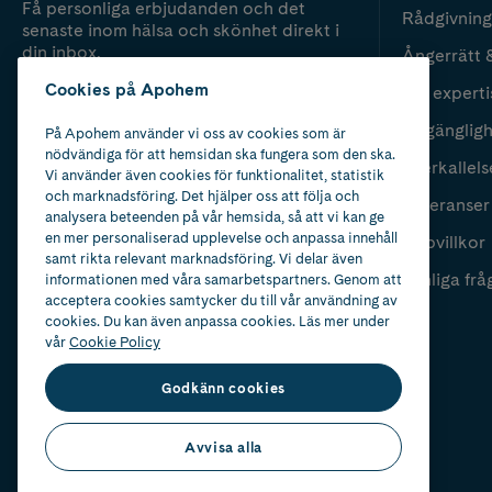
Få personliga erbjudanden och det
Rådgivning
senaste inom hälsa och skönhet direkt i
din inbox.
Ångerrätt 
Cookies på Apohem
Vår experti
Fyll i mailadress
Skicka
Tillgänglig
På Apohem använder vi oss av cookies som är
nödvändiga för att hemsidan ska fungera som den ska.
Återkallels
Vi använder även cookies för funktionalitet, statistik
och marknadsföring. Det hjälper oss att följa och
Leveranser
analysera beteenden på vår hemsida, så att vi kan ge
en mer personaliserad upplevelse och anpassa innehåll
Köpvillkor
samt rikta relevant marknadsföring. Vi delar även
Vanliga frå
informationen med våra samarbetspartners. Genom att
acceptera cookies samtycker du till vår användning av
cookies. Du kan även anpassa cookies. Läs mer under
vår
Cookie Policy
Godkänn cookies
Avvisa alla