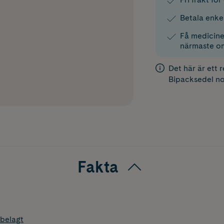
Betala enke
Få medicinen
närmaste o
Det här är ett 
Bipacksedel
no
Fakta
belagt