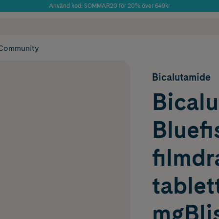
Använd kod: SOMMAR20 för 20% över 649kr
Årets Butik 2025 inom Skönhet
 frakt
✓ Rådgivning från farmaceuter & hudterapeuter
✓ Poäng på alla
Community
Bicalutamide
Bical
Bluefi
filmd
tablet
mgBlis