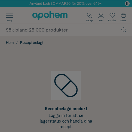
Använd kod: SOMMAR20 för 20% över 649kr
Årets Butik 2025 inom Skönhet
✓ Fri frakt
Meny
Recept
Profil
Favoriter
Kassa
✓ Rådgivning från farmaceuter & hudterapeuter
✓ Poäng på alla köp*
Hem
Receptbelagt
Receptbelagd produkt
Logga in för att se
lagerstatus och handla dina
recept.