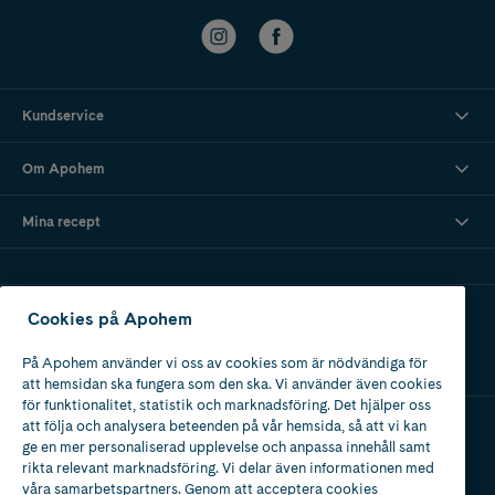
Kundservice
Om Apohem
Mina recept
Ladda ner vår app
Cookies på Apohem
På Apohem använder vi oss av cookies som är nödvändiga för
att hemsidan ska fungera som den ska. Vi använder även cookies
för funktionalitet, statistik och marknadsföring. Det hjälper oss
att följa och analysera beteenden på vår hemsida, så att vi kan
ge en mer personaliserad upplevelse och anpassa innehåll samt
Apotek med tillstånd
rikta relevant marknadsföring. Vi delar även informationen med
av Läkemedelsverket
våra samarbetspartners. Genom att acceptera cookies