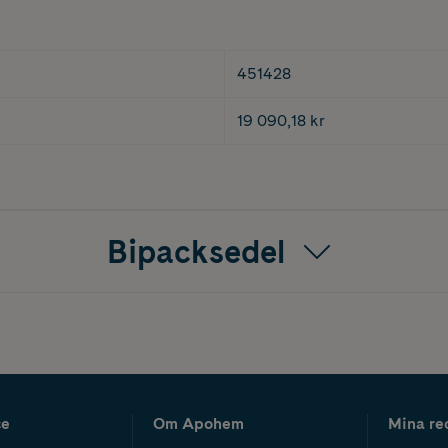
451428
19 090,18 kr
Bipacksedel
ce
Om Apohem
Mina re