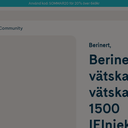
Använd kod: SOMMAR20 för 20% över 649kr
Årets Butik 2025 inom Skönhet
 frakt
✓ Rådgivning från farmaceuter & hudterapeuter
✓ Poäng på alla
Community
Berinert,
Berine
vätska 
vätska
1500
IEInje