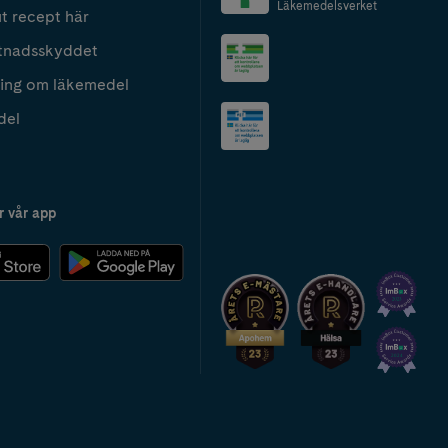
Läkemedelsverket
t recept här
tnadsskyddet
ing om läkemedel
del
r vår app
2024