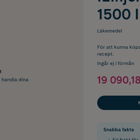
1500 I
Läkemedel
För att kunna köpa
recept.
Ingår ej i förmån
t
19 090,18
h handla dina
Snabba fakta
Fri frakt fö