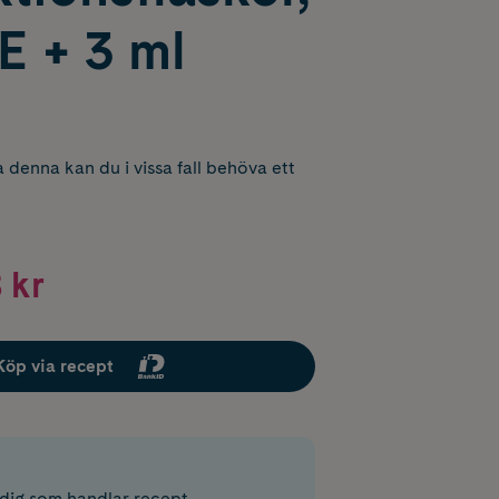
E + 3 ml
 denna kan du i vissa fall behöva ett
 kr
Köp via recept
r dig som handlar recept.