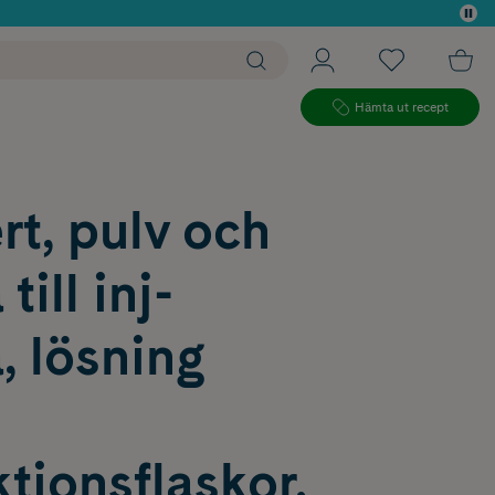
 köp*
Hämta ut recept
rt, pulv och
till inj-
, lösning
ktionsflaskor,