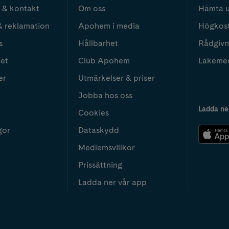
 & kontakt
Om oss
Hämta u
& reklamation
Apohem i media
Högkos
s
Hållbarhet
Rådgivn
het
Club Apohem
Läkeme
er
Utmärkelser & priser
Jobba hos oss
Ladda ne
Cookies
gor
Dataskydd
Medlemsvillkor
Prissättning
Ladda ner vår app