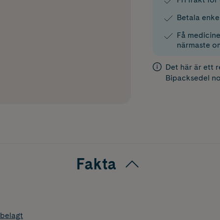
Betala enke
Få medicinen
närmaste o
Det här är ett 
Bipacksedel
no
Fakta
belagt