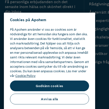
Få personliga erbjudanden och det
Rådgivning
senaste inom hälsa och skönhet direkt i
din inbox.
Ångerrätt 
Cookies på Apohem
Vår experti
Fyll i mailadress
Skicka
Tillgänglig
På Apohem använder vi oss av cookies som är
nödvändiga för att hemsidan ska fungera som den ska.
Återkallels
Vi använder även cookies för funktionalitet, statistik
och marknadsföring. Det hjälper oss att följa och
Leveranser
analysera beteenden på vår hemsida, så att vi kan ge
en mer personaliserad upplevelse och anpassa innehåll
Köpvillkor
samt rikta relevant marknadsföring. Vi delar även
Vanliga frå
informationen med våra samarbetspartners. Genom att
acceptera cookies samtycker du till vår användning av
cookies. Du kan även anpassa cookies. Läs mer under
vår
Cookie Policy
Godkänn cookies
Avvisa alla