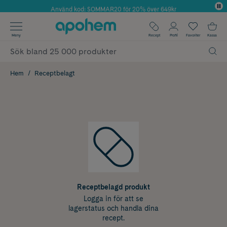
Använd kod: SOMMAR20 för 20% över 649kr
Årets Butik 2025 inom Skönhet
✓ Fri frakt
Meny
Recept
Profil
Favoriter
Kassa
✓ Rådgivning från farmaceuter & hudterapeuter
✓ Poäng på alla köp*
Hem
Receptbelagt
Receptbelagd produkt
Logga in för att se
lagerstatus och handla dina
recept.