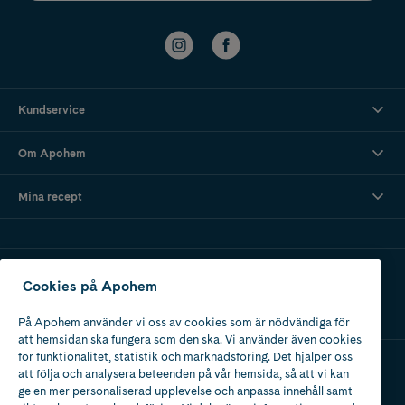
Kundservice
Om Apohem
Mina recept
Ladda ner vår app
Cookies på Apohem
På Apohem använder vi oss av cookies som är nödvändiga för
att hemsidan ska fungera som den ska. Vi använder även cookies
för funktionalitet, statistik och marknadsföring. Det hjälper oss
att följa och analysera beteenden på vår hemsida, så att vi kan
Apotek med tillstånd
ge en mer personaliserad upplevelse och anpassa innehåll samt
av Läkemedelsverket