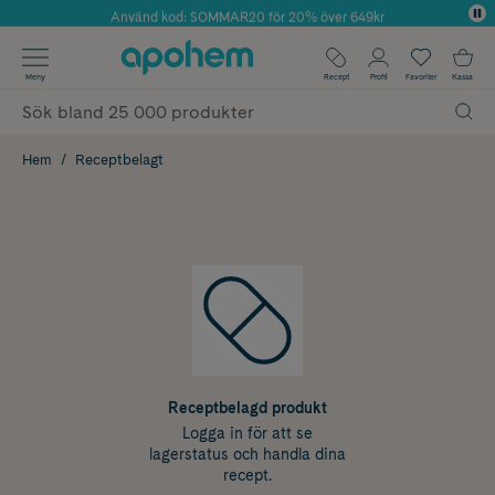
Använd kod: SOMMAR20 för 20% över 649kr
Årets Butik 2025 inom Skönhet
✓ Fri frakt
Meny
Recept
Profil
Favoriter
Kassa
✓ Rådgivning från farmaceuter & hudterapeuter
✓ Poäng på alla köp*
Hem
Receptbelagt
Receptbelagd produkt
Logga in för att se
lagerstatus och handla dina
recept.