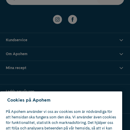
Kundservice
Om Apohem
Mina recept
Ladda ner vår app
Cookies på Apohem
På Apohem använder vi oss av cookies som är nödvändiga för
att hemsidan ska fungera som den ska. Vi använder även cookies
för funktionalitet, statistik och marknadsföring. Det hjälper oss
att följa och analysera beteenden på vår hemsida, så att vi kan
Apotek med tillstånd