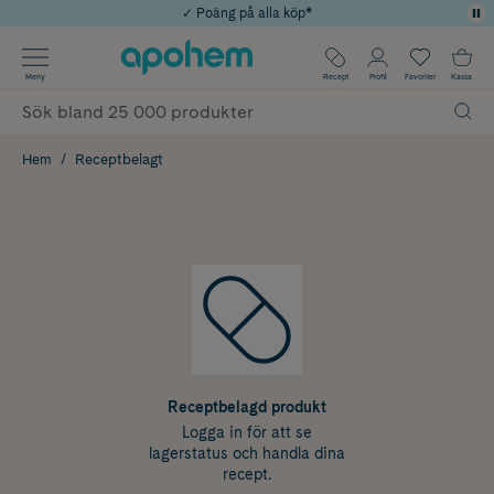
✓ Poäng på alla köp*
✓ Rådgivning från farmaceuter & hudterapeuter
Använd kod: SOMMAR20 för 20% över 649kr
Årets Butik 2025 inom Skönhet
✓ Fri frakt
Meny
Recept
Profil
Favoriter
Kassa
Hem
Receptbelagt
Receptbelagd produkt
Logga in för att se
lagerstatus och handla dina
recept.