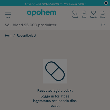
Använd kod: SOMMAR20 för 20% över 649kr
Årets Butik 2025 inom Skönhet
✓ Fri frakt
Meny
Recept
Profil
Favoriter
Kassa
✓ Rådgivning från farmaceuter & hudterapeuter
✓ Poäng på alla köp*
Hem
Receptbelagt
Receptbelagd produkt
Logga in för att se
lagerstatus och handla dina
recept.