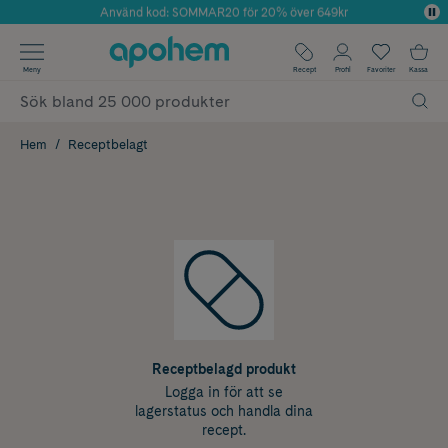
Använd kod: SOMMAR20 för 20% över 649kr
Årets Butik 2025 inom Skönhet
✓ Fri frakt
Meny
Recept
Profil
Favoriter
Kassa
✓ Rådgivning från farmaceuter & hudterapeuter
✓ Poäng på alla köp*
Hem
Receptbelagt
Receptbelagd produkt
Logga in för att se
lagerstatus och handla dina
recept.