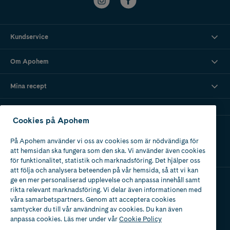
Kundservice
Om Apohem
Mina recept
Cookies på Apohem
Ladda ner vår app
På Apohem använder vi oss av cookies som är nödvändiga för
att hemsidan ska fungera som den ska. Vi använder även cookies
för funktionalitet, statistik och marknadsföring. Det hjälper oss
att följa och analysera beteenden på vår hemsida, så att vi kan
ge en mer personaliserad upplevelse och anpassa innehåll samt
rikta relevant marknadsföring. Vi delar även informationen med
Apotek med tillstånd
våra samarbetspartners. Genom att acceptera cookies
av Läkemedelsverket
samtycker du till vår användning av cookies. Du kan även
anpassa cookies. Läs mer under vår
Cookie Policy