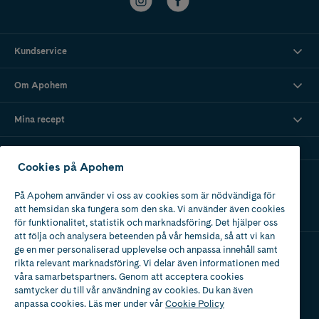
Kundservice
Om Apohem
Mina recept
Cookies på Apohem
Ladda ner vår app
På Apohem använder vi oss av cookies som är nödvändiga för
att hemsidan ska fungera som den ska. Vi använder även cookies
för funktionalitet, statistik och marknadsföring. Det hjälper oss
att följa och analysera beteenden på vår hemsida, så att vi kan
ge en mer personaliserad upplevelse och anpassa innehåll samt
rikta relevant marknadsföring. Vi delar även informationen med
Apotek med tillstånd
våra samarbetspartners. Genom att acceptera cookies
av Läkemedelsverket
samtycker du till vår användning av cookies. Du kan även
anpassa cookies. Läs mer under vår
Cookie Policy