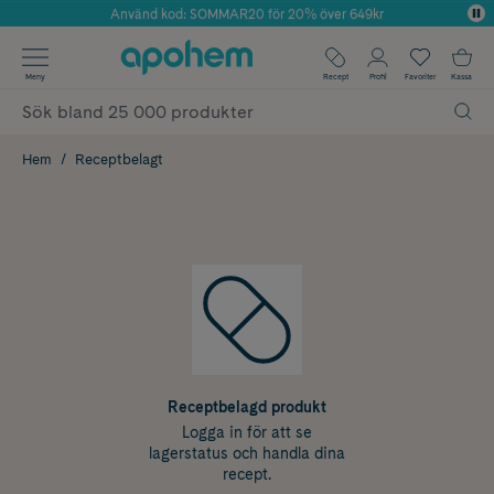
Använd kod: SOMMAR20 för 20% över 649kr
Årets Butik 2025 inom Skönhet
✓ Fri frakt
Meny
Recept
Profil
Favoriter
Kassa
✓ Rådgivning från farmaceuter & hudterapeuter
✓ Poäng på alla köp*
Hem
Receptbelagt
Receptbelagd produkt
Logga in för att se
lagerstatus och handla dina
recept.