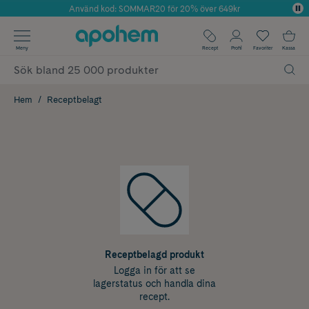
Använd kod: SOMMAR20 för 20% över 649kr
Årets Butik 2025 inom Skönhet
✓ Fri frakt
Meny
Recept
Profil
Favoriter
Kassa
✓ Rådgivning från farmaceuter & hudterapeuter
✓ Poäng på alla köp*
Hem
Receptbelagt
Receptbelagd produkt
Logga in för att se
lagerstatus och handla dina
recept.