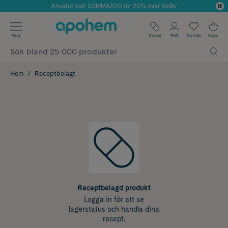
Använd kod: SOMMAR20 för 20% över 649kr
Årets Butik 2025 inom Skönhet
✓ Fri frakt
Meny
Recept
Profil
Favoriter
Kassa
✓ Rådgivning från farmaceuter & hudterapeuter
✓ Poäng på alla köp*
Hem
Receptbelagt
Receptbelagd produkt
Logga in för att se
lagerstatus och handla dina
recept.