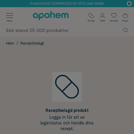
Använd kod: SOMMAR20 för 20% över 649kr
Årets Butik 2025 inom Skönhet
✓ Fri frakt
Meny
Recept
Profil
Favoriter
Kassa
✓ Rådgivning från farmaceuter & hudterapeuter
✓ Poäng på alla köp*
Hem
Receptbelagt
Receptbelagd produkt
Logga in för att se
lagerstatus och handla dina
recept.