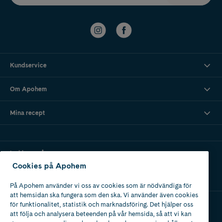
Kundservice
Om Apohem
Mina recept
Ladda ner vår app
Cookies på Apohem
På Apohem använder vi oss av cookies som är nödvändiga för
att hemsidan ska fungera som den ska. Vi använder även cookies
för funktionalitet, statistik och marknadsföring. Det hjälper oss
att följa och analysera beteenden på vår hemsida, så att vi kan
Apotek med tillstånd