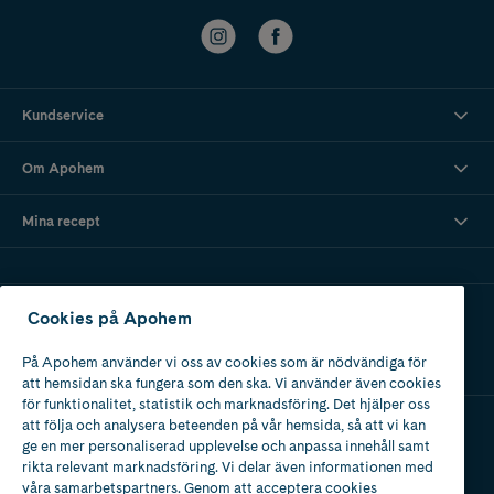
Kundservice
Om Apohem
Mina recept
Ladda ner vår app
Cookies på Apohem
På Apohem använder vi oss av cookies som är nödvändiga för
att hemsidan ska fungera som den ska. Vi använder även cookies
för funktionalitet, statistik och marknadsföring. Det hjälper oss
att följa och analysera beteenden på vår hemsida, så att vi kan
ge en mer personaliserad upplevelse och anpassa innehåll samt
Apotek med tillstånd
rikta relevant marknadsföring. Vi delar även informationen med
av Läkemedelsverket
våra samarbetspartners. Genom att acceptera cookies