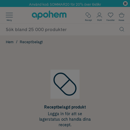
Använd kod: SOMMAR20 för 20% över 649kr
Årets Butik 2025 inom Skönhet
✓ Fri frakt
Meny
Recept
Profil
Favoriter
Kassa
✓ Rådgivning från farmaceuter & hudterapeuter
✓ Poäng på alla köp*
Hem
Receptbelagt
Receptbelagd produkt
Logga in för att se
lagerstatus och handla dina
recept.