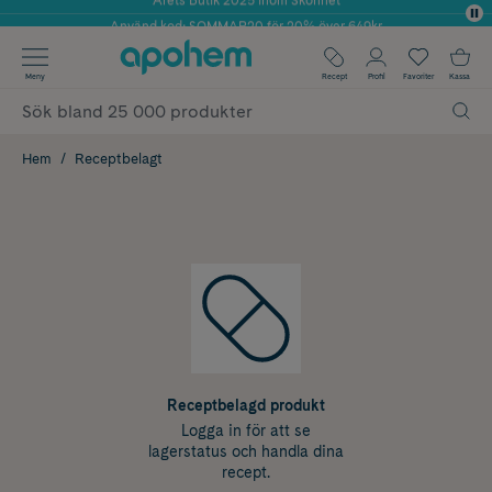
Använd kod: SOMMAR20 för 20% över 649kr
✓ Fri frakt
Meny
Recept
Profil
Favoriter
Kassa
✓ Rådgivning från farmaceuter & hudterapeuter
✓ Poäng på alla köp*
Hem
Receptbelagt
Receptbelagd produkt
Logga in för att se
lagerstatus och handla dina
recept.