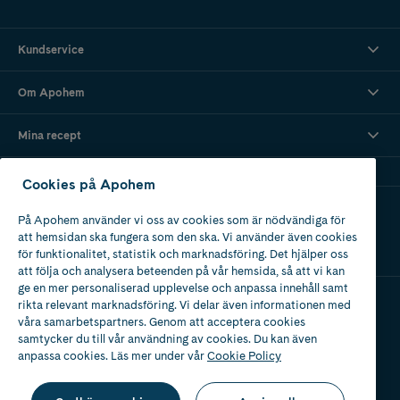
Kundservice
Om Apohem
Mina recept
Cookies på Apohem
Ladda ner vår app
På Apohem använder vi oss av cookies som är nödvändiga för
att hemsidan ska fungera som den ska. Vi använder även cookies
för funktionalitet, statistik och marknadsföring. Det hjälper oss
att följa och analysera beteenden på vår hemsida, så att vi kan
ge en mer personaliserad upplevelse och anpassa innehåll samt
rikta relevant marknadsföring. Vi delar även informationen med
våra samarbetspartners. Genom att acceptera cookies
Apotek med tillstånd
av Läkemedelsverket
samtycker du till vår användning av cookies. Du kan även
anpassa cookies. Läs mer under vår
Cookie Policy