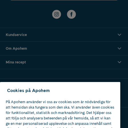
Kundservice
Om Apohem
Mina recept
Ladda ner vår app
Cookies på Apohem
På Apohem använder vi oss av cookies som är nödvändiga för
att hemsidan ska fungera som den ska. Vi använder även cookies
för funktionalitet, statistik och marknadsföring. Det hjälper oss
att följa och analysera beteenden på vår hemsida, så att vi kan
Apotek med tillstånd
ge en mer personaliserad upplevelse och anpassa innehåll samt
av Läkemedelsverket