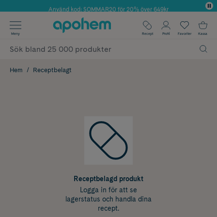
Använd kod: SOMMAR20 för 20% över 649kr
✓ Fri frakt
Meny
Recept
Profil
Favoriter
Kassa
✓ Rådgivning från farmaceuter & hudterapeuter
✓ Poäng på alla köp*
Hem
Receptbelagt
Receptbelagd produkt
Logga in för att se
lagerstatus och handla dina
recept.