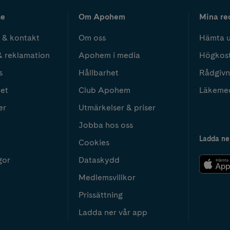
ce
Om Apohem
Mina re
 & kontakt
Om oss
Hämta u
& reklamation
Apohem i media
Högkos
s
Hållbarhet
Rådgivn
het
Club Apohem
Läkeme
er
Utmärkelser & priser
Jobba hos oss
Ladda ne
Cookies
gor
Dataskydd
Medlemsvillkor
Prissättning
Ladda ner vår app