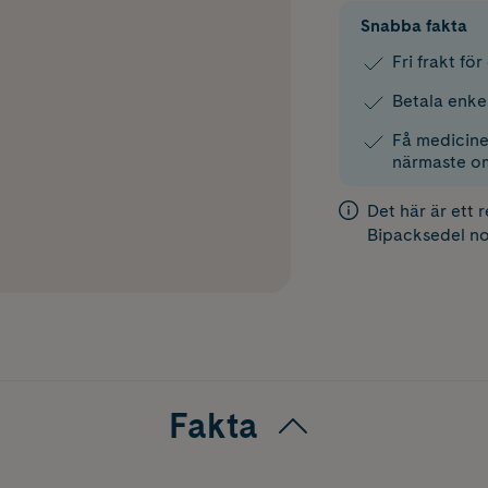
Snabba fakta
Fri frakt fö
Betala enke
Få medicinen
närmaste o
Det här är ett 
Bipacksedel
no
Fakta