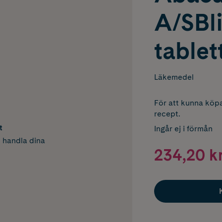
A/SBli
tablet
Läkemedel
För att kunna köpa
recept.
t
Ingår ej i förmån
h handla dina
234,20 k