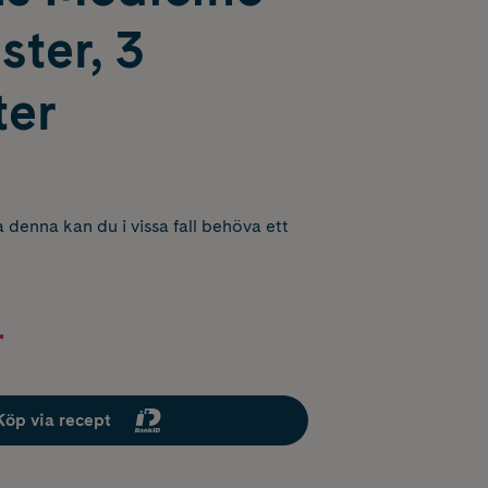
ster, 3
ter
 denna kan du i vissa fall behöva ett
r
Köp via recept