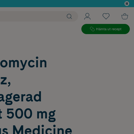
 köp*
Hämta ut recept
romycin
z,
ragerad
tt 500 mg
s Medicine