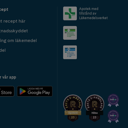
cept
Apotek med
tillstånd av
Läkemedelsverket
t recept här
tnadsskyddet
ing om läkemedel
del
r vår app
2024