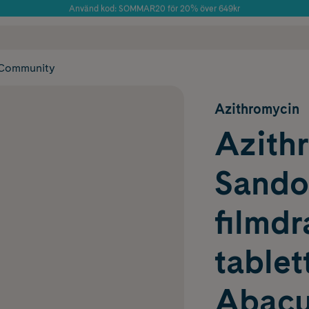
Använd kod: SOMMAR20 för 20% över 649kr
Årets Butik 2025 inom Skönhet
 frakt
✓ Rådgivning från farmaceuter & hudterapeuter
✓ Poäng på alla
Community
Azithromycin
Azith
Sando
filmd
table
Abacu