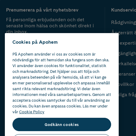
Prenumerera på vårt nyhetsbrev
Kundservi
Få personliga erbjudanden och det
Rådgivning
senaste inom hälsa och skönhet direkt i
din inbox.
Ångerrätt 
Cookies på Apohem
Vår experti
Fyll i mailadress
Skicka
Tillgänglig
På Apohem använder vi oss av cookies som är
nödvändiga för att hemsidan ska fungera som den ska.
Återkallels
Vi använder även cookies för funktionalitet, statistik
och marknadsföring. Det hjälper oss att följa och
Leveranser
analysera beteenden på vår hemsida, så att vi kan ge
en mer personaliserad upplevelse och anpassa innehåll
Köpvillkor
samt rikta relevant marknadsföring. Vi delar även
Vanliga frå
informationen med våra samarbetspartners. Genom att
acceptera cookies samtycker du till vår användning av
cookies. Du kan även anpassa cookies. Läs mer under
vår
Cookie Policy
Godkänn cookies