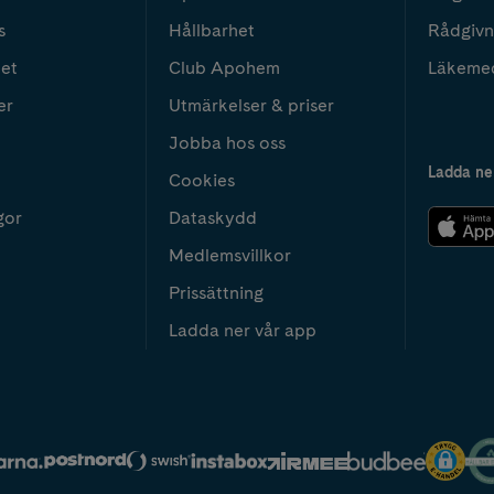
s
Hållbarhet
Rådgivn
het
Club Apohem
Läkeme
er
Utmärkelser & priser
Jobba hos oss
Ladda ne
Cookies
gor
Dataskydd
Medlemsvillkor
Prissättning
Ladda ner vår app