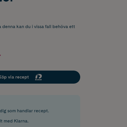
 denna kan du i vissa fall behöva ett
r
Köp via recept
r dig som handlar recept.
lt med Klarna.