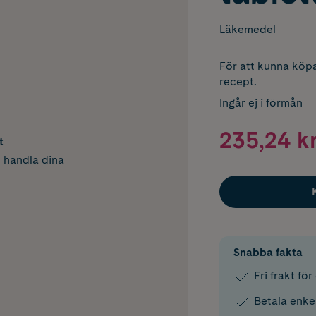
Läkemedel
För att kunna köpa
recept.
Ingår ej i förmån
235,24 k
t
h handla dina
Snabba fakta
Fri frakt fö
Betala enke