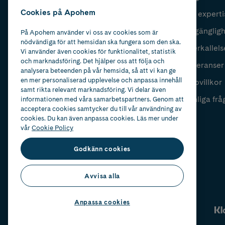
Cookies på Apohem
Vår experti
Fyll i mailadress
Skicka
Tillgänglig
På Apohem använder vi oss av cookies som är
nödvändiga för att hemsidan ska fungera som den ska.
Återkallels
Vi använder även cookies för funktionalitet, statistik
och marknadsföring. Det hjälper oss att följa och
Leveranser
analysera beteenden på vår hemsida, så att vi kan ge
en mer personaliserad upplevelse och anpassa innehåll
Köpvillkor
samt rikta relevant marknadsföring. Vi delar även
Vanliga frå
informationen med våra samarbetspartners. Genom att
acceptera cookies samtycker du till vår användning av
cookies. Du kan även anpassa cookies. Läs mer under
vår
Cookie Policy
Godkänn cookies
Avvisa alla
Anpassa cookies