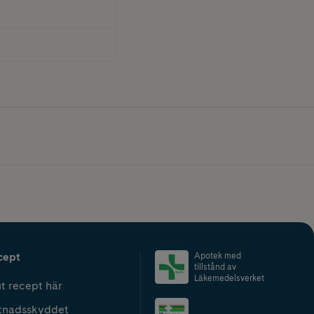
cept
Apotek med
tillstånd av
Läkemedelsverket
t recept här
tnadsskyddet