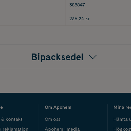
388847
235,24 kr
Bipacksedel
ce
Om Apohem
Mina re
 & kontakt
Om oss
Hämta u
& reklamation
Apohem i media
Högkos