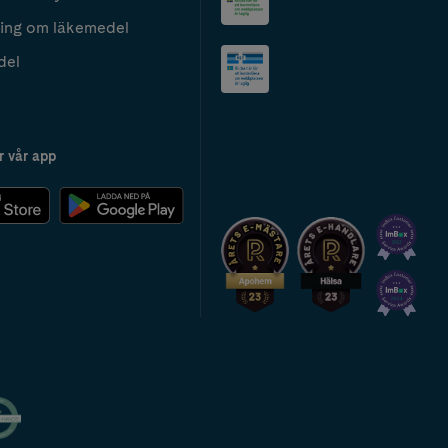
ing om läkemedel
del
r vår app
2024