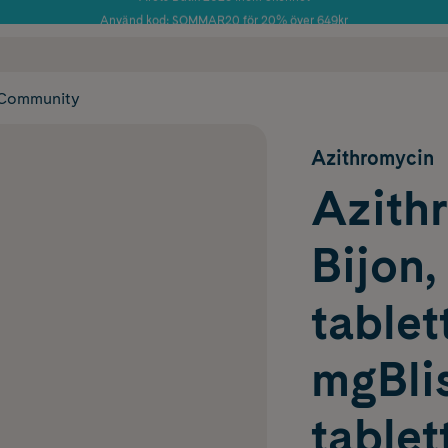
Använd kod: SOMMAR20 för 20% över 649kr
Årets Butik 2025 inom Skönhet
 frakt
✓ Rådgivning från farmaceuter & hudterapeuter
✓ Poäng på alla
Community
Azithromycin
Azith
Bijon,
tablet
mgBlis
tablet