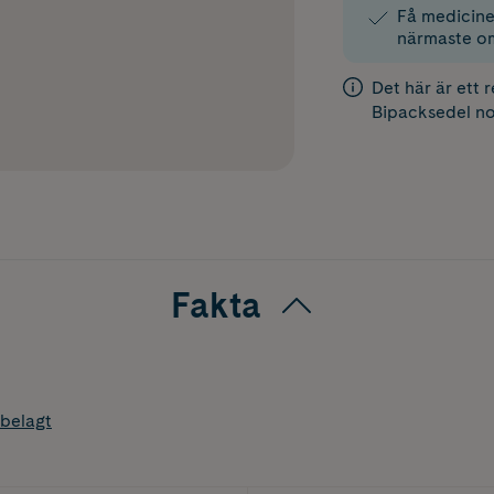
Få medicinen
närmaste o
Det här är ett 
Bipacksedel
no
Fakta
belagt