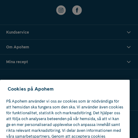
Kundservice
Om Apohem
Mina recept
Ladda ner vår app
Cookies på Apohem
På Apohem använder vi oss av cookies som är nödvändiga för
att hemsidan ska fungera som den ska. Vi använder även cookies
för funktionalitet, statistik och marknadsföring. Det hjälper oss
att följa och analysera beteenden på vår hemsida, så att vi kan
ge en mer personaliserad upplevelse och anpassa innehåll samt
Apotek med tillstånd
rikta relevant marknadsföring. Vi delar även informationen med
av Läkemedelsverket
våra samarbetspartners. Genom att acceptera cookies