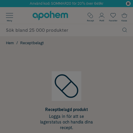
Använd kod: SOMMAR20 för 20% över 649kr
Årets Butik 2025 inom Skönhet
✓ Fri frakt
Meny
Recept
Profil
Favoriter
Kassa
✓ Rådgivning från farmaceuter & hudterapeuter
✓ Poäng på alla köp*
Hem
Receptbelagt
Receptbelagd produkt
Logga in för att se
lagerstatus och handla dina
recept.