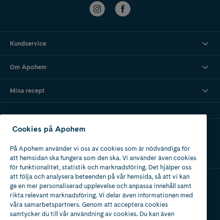
Kundservice
Om Apohem
Mina recept
Cookies på Apohem
Ladda ner vår app
På Apohem använder vi oss av cookies som är nödvändiga för
att hemsidan ska fungera som den ska. Vi använder även cookies
för funktionalitet, statistik och marknadsföring. Det hjälper oss
att följa och analysera beteenden på vår hemsida, så att vi kan
ge en mer personaliserad upplevelse och anpassa innehåll samt
Apotek med tillstånd
rikta relevant marknadsföring. Vi delar även informationen med
av Läkemedelsverket
våra samarbetspartners. Genom att acceptera cookies
samtycker du till vår användning av cookies. Du kan även