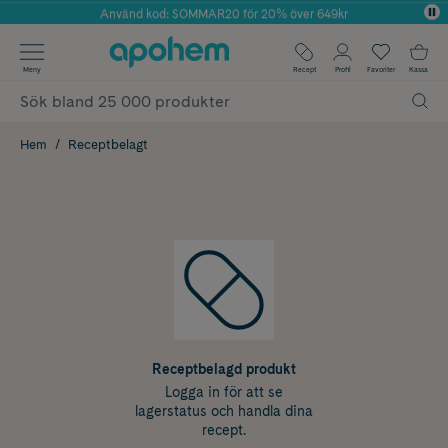
Använd kod: SOMMAR20 för 20% över 649kr
Årets Butik 2025 inom Skönhet
✓ Fri frakt
Meny
Recept
Profil
Favoriter
Kassa
✓ Rådgivning från farmaceuter & hudterapeuter
✓ Poäng på alla köp*
Hem
Receptbelagt
Receptbelagd produkt
Logga in för att se
lagerstatus och handla dina
recept.