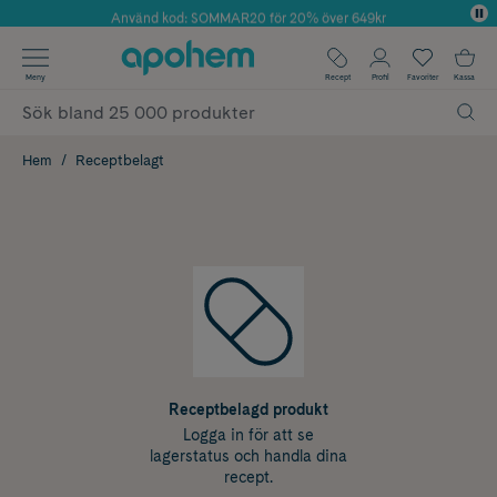
Använd kod: SOMMAR20 för 20% över 649kr
Årets Butik 2025 inom Skönhet
✓ Fri frakt
Meny
Recept
Profil
Favoriter
Kassa
✓ Rådgivning från farmaceuter & hudterapeuter
✓ Poäng på alla köp*
Hem
Receptbelagt
Receptbelagd produkt
Logga in för att se
lagerstatus och handla dina
recept.