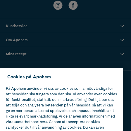
Kundservice
Om Apohem
Mina recept
Cookies på Apohem
Ladda ner vår app
På Apohem använder vi oss av cookies som är nödvändiga för
att hemsidan ska fungera som den ska. Vi använder även cookies
för funktionalitet, statistik och marknadsföring. Det hjälper oss
att följa och analysera beteenden på vår hemsida, så att vi kan
ge en mer personaliserad upplevelse och anpassa innehåll samt
Apotek med tillstånd
rikta relevant marknadsföring. Vi delar även informationen med
av Läkemedelsverket
våra samarbetspartners. Genom att acceptera cookies
samtycker du till vår användning av cookies. Du kan även