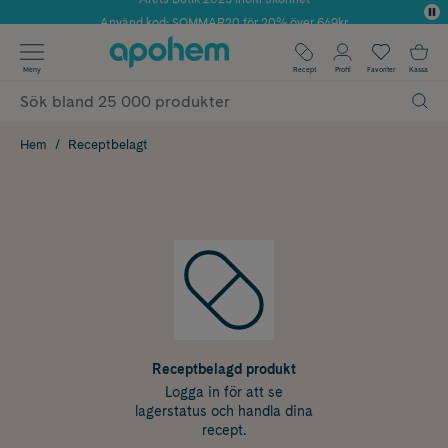
Använd kod: SOMMAR20 för 20% över 649kr
✓ Fri frakt
Meny
Recept
Profil
Favoriter
Kassa
✓ Rådgivning från farmaceuter & hudterapeuter
✓ Poäng på alla köp*
Hem
Receptbelagt
Receptbelagd produkt
Logga in för att se
lagerstatus och handla dina
recept.