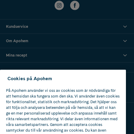
Kundservice
Om Apohem
Mina recept
Cookies på Apohem
Ladda ner vår app
På Apohem använder vi oss av cookies som är nödvändiga för
att hemsidan ska fungera som den ska. Vi använder även cookies
för funktionalitet, statistik och marknadsföring. Det hjälper oss
att följa och analysera beteenden på vår hemsida, så att vi kan
ge en mer personaliserad upplevelse och anpassa innehåll samt
Apotek med tillstånd
rikta relevant marknadsföring. Vi delar även informationen med
av Läkemedelsverket
våra samarbetspartners. Genom att acceptera cookies
samtycker du till vår användning av cookies. Du kan även