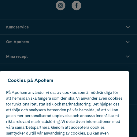
Kundservice
Om Apohem
Mina recept
Cookies på Apohem
Ladda ner vår app
På Apohem använder vi oss av cookies som är nödvändiga för
att hemsidan ska fungera som den ska. Vi använder även cookies
för funktionalitet, statistik och marknadsföring. Det hjälper oss
att följa och analysera beteenden på vår hemsida, så att vi kan
ge en mer personaliserad upplevelse och anpassa innehåll samt
Apotek med tillstånd
rikta relevant marknadsföring. Vi delar även informationen med
av Läkemedelsverket
våra samarbetspartners. Genom att acceptera cookies
samtycker du till vår användning av cookies. Du kan även