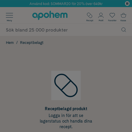
Använd kod: SOMMAR20 för 20% över 649kr
Årets Butik 2025 inom Skönhet
✓ Fri frakt
Meny
Recept
Profil
Favoriter
Kassa
✓ Rådgivning från farmaceuter & hudterapeuter
✓ Poäng på alla köp*
Hem
Receptbelagt
Receptbelagd produkt
Logga in för att se
lagerstatus och handla dina
recept.