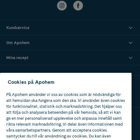
Kundservice
Om Apohem
Mina recept
Cookies på Apohem
Ladda ner vår app
På Apohem använder vi oss av cookies som är nödvändiga för
att hemsidan ska fungera som den ska. Vi använder även cookies
för funktionalitet, statistik och marknadsföring. Det hjälper oss
att följa och analysera beteenden på vår hemsida, så att vi kan
ge en mer personaliserad upplevelse och anpassa innehåll samt
Apotek med tillstånd
rikta relevant marknadsföring. Vi delar även informationen med
av Läkemedelsverket
våra samarbetspartners. Genom att acceptera cookies
samtycker du till vår användning av cookies. Du kan även