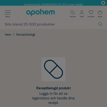
Använd kod: SOMMAR20 för 20% över 649kr
✓ Fri frakt
Meny
Recept
Profil
Favoriter
Kassa
✓ Rådgivning från farmaceuter & hudterapeuter
✓ Poäng på alla köp*
Hem
Receptbelagt
Receptbelagd produkt
Logga in för att se
lagerstatus och handla dina
recept.