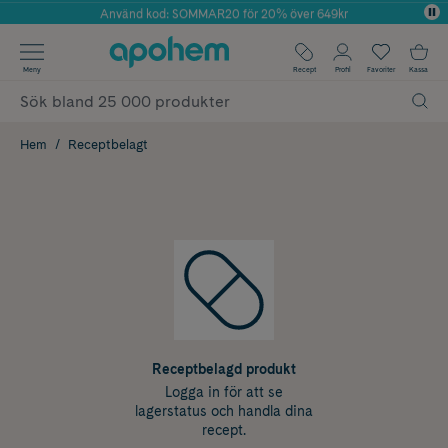
Använd kod: SOMMAR20 för 20% över 649kr
Årets Butik 2025 inom Skönhet
✓ Fri frakt
Meny
Recept
Profil
Favoriter
Kassa
✓ Rådgivning från farmaceuter & hudterapeuter
✓ Poäng på alla köp*
Hem
Receptbelagt
Receptbelagd produkt
Logga in för att se
lagerstatus och handla dina
recept.