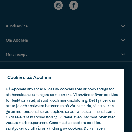
Kundservice
Om Apohem
Mina recept
Cookies på Apohem
Ladda ner vår app
På Apohem använder vi oss av cookies som är nödvändiga för
att hemsidan ska fungera som den ska. Vi använder även cookies
för funktionalitet, statistik och marknadsföring. Det hjälper oss
att följa och analysera beteenden på vår hemsida, så att vi kan
ge en mer personaliserad upplevelse och anpassa innehåll samt
Apotek med tillstånd
rikta relevant marknadsföring. Vi delar även informationen med
av Läkemedelsverket
våra samarbetspartners. Genom att acceptera cookies
samtycker du till vår användning av cookies. Du kan även