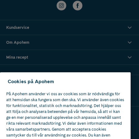
Kundservice
Om Apohem
Mina recept
Cookies på Apohem
Ladda ner vår app
På Apohem använder vi oss av cookies som är nödvändiga för
att hemsidan ska fungera som den ska. Vi använder även cookies
för funktionalitet, statistik och marknadsföring. Det hjälper oss
att följa och analysera beteenden på vår hemsida, så att vi kan
ge en mer personaliserad upplevelse och anpassa innehåll samt
Apotek med tillstånd
rikta relevant marknadsföring. Vi delar även informationen med
av Läkemedelsverket
våra samarbetspartners. Genom att acceptera cookies
samtycker du till vår användning av cookies. Du kan även