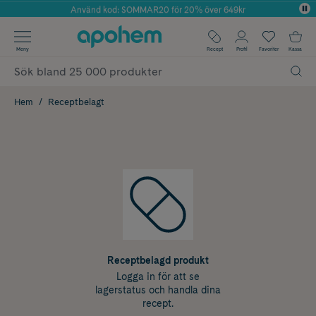
Använd kod: SOMMAR20 för 20% över 649kr
Årets Butik 2025 inom Skönhet
✓ Fri frakt
Meny
Recept
Profil
Favoriter
Kassa
✓ Rådgivning från farmaceuter & hudterapeuter
✓ Poäng på alla köp*
Hem
Receptbelagt
Receptbelagd produkt
Logga in för att se
lagerstatus och handla dina
recept.