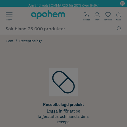
Använd kod: SOMMAR20 för 20% över 649kr
Årets Butik 2025 inom Skönhet
✓ Fri frakt
Meny
Recept
Profil
Favoriter
Kassa
✓ Rådgivning från farmaceuter & hudterapeuter
✓ Poäng på alla köp*
Hem
Receptbelagt
Receptbelagd produkt
Logga in för att se
lagerstatus och handla dina
recept.