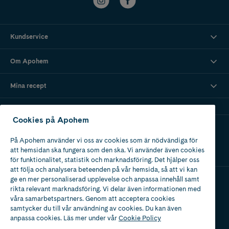
Kundservice
Om Apohem
Mina recept
Cookies på Apohem
Ladda ner vår app
På Apohem använder vi oss av cookies som är nödvändiga för
att hemsidan ska fungera som den ska. Vi använder även cookies
för funktionalitet, statistik och marknadsföring. Det hjälper oss
att följa och analysera beteenden på vår hemsida, så att vi kan
ge en mer personaliserad upplevelse och anpassa innehåll samt
rikta relevant marknadsföring. Vi delar även informationen med
Apotek med tillstånd
våra samarbetspartners. Genom att acceptera cookies
av Läkemedelsverket
samtycker du till vår användning av cookies. Du kan även
anpassa cookies. Läs mer under vår
Cookie Policy