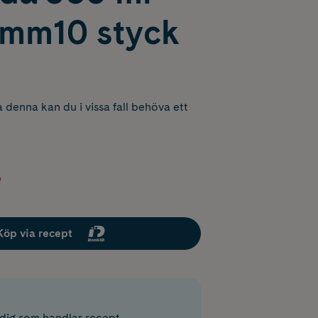
 mm10 styck
 denna kan du i vissa fall behöva ett
r
Köp via recept
r dig som handlar recept.