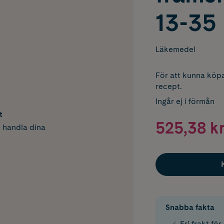
13-35
Läkemedel
För att kunna köpa
recept.
Ingår ej i förmån
t
525,38 k
h handla dina
Snabba fakta
Fri frakt fö