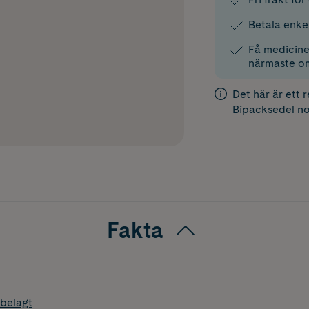
Betala enke
Få medicinen
närmaste o
Det här är ett 
Bipacksedel
no
Fakta
belagt