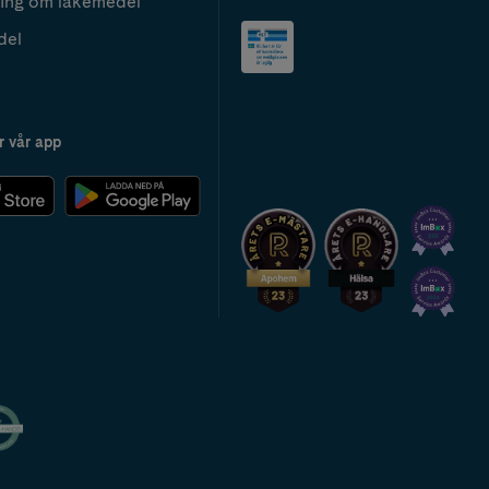
ing om läkemedel
del
r vår app
2024