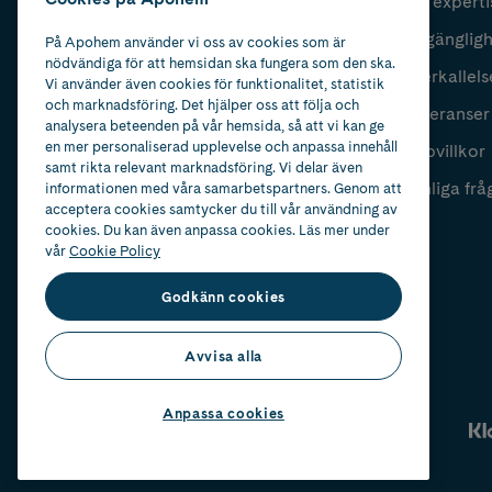
Vår experti
Fyll i mailadress
Skicka
Tillgänglig
På Apohem använder vi oss av cookies som är
nödvändiga för att hemsidan ska fungera som den ska.
Återkallels
Vi använder även cookies för funktionalitet, statistik
och marknadsföring. Det hjälper oss att följa och
Leveranser
analysera beteenden på vår hemsida, så att vi kan ge
en mer personaliserad upplevelse och anpassa innehåll
Köpvillkor
samt rikta relevant marknadsföring. Vi delar även
Vanliga frå
informationen med våra samarbetspartners. Genom att
acceptera cookies samtycker du till vår användning av
cookies. Du kan även anpassa cookies. Läs mer under
vår
Cookie Policy
Godkänn cookies
Avvisa alla
Anpassa cookies