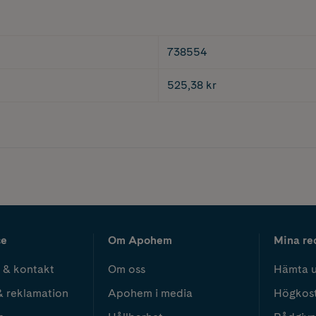
738554
525,38 kr
ce
Om Apohem
Mina re
 & kontakt
Om oss
Hämta u
& reklamation
Apohem i media
Högkos