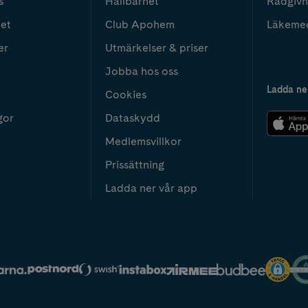
s
Hållbarhet
Rådgivn
het
Club Apohem
Läkeme
er
Utmärkelser & priser
Jobba hos oss
Ladda ne
Cookies
gor
Dataskydd
Medlemsvillkor
Prissättning
Ladda ner vår app