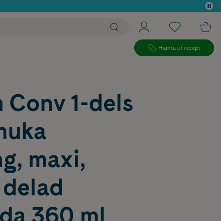
 köp*
Hämta ut recept
 Conv 1-dels
anuka
g, maxi,
 delad
ida 360 ml