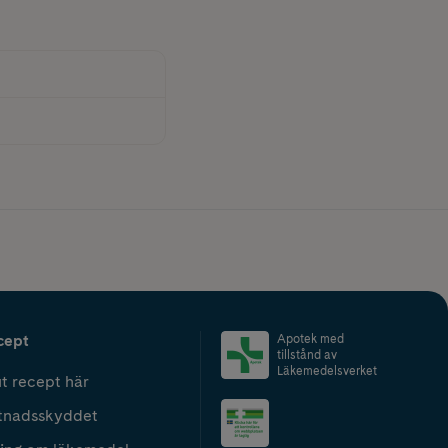
cept
Apotek med
tillstånd av
Läkemedelsverket
t recept här
tnadsskyddet