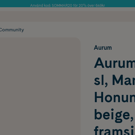
Använd kod: SOMMAR20 för 20% över 649kr
Årets Butik 2025 inom Skönhet
 frakt
✓ Rådgivning från farmaceuter & hudterapeuter
✓ Poäng på alla
Community
Aurum
Aurum
sl, M
Honun
beige,
frams