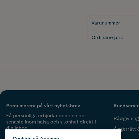
Varunummer
Ordinarie pris
Prenumerera på vårt nyhetsbrev
Kundservi
Få personliga erbjudanden och det
Rådgivning
senaste inom hälsa och skönhet direkt i
din inbox.
Ångerrätt 
Cookies på Apohem