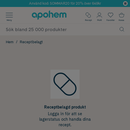
Använd kod: SOMMAR20 för 20% över 649kr
Årets Butik 2025 inom Skönhet
✓ Fri frakt
Meny
Recept
Profil
Favoriter
Kassa
✓ Rådgivning från farmaceuter & hudterapeuter
✓ Poäng på alla köp*
Hem
Receptbelagt
Receptbelagd produkt
Logga in för att se
lagerstatus och handla dina
recept.