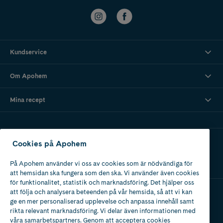
Kundservice
Om Apohem
Mina recept
Ladda ner vår app
Cookies på Apohem
På Apohem använder vi oss av cookies som är nödvändiga för
att hemsidan ska fungera som den ska. Vi använder även cookies
för funktionalitet, statistik och marknadsföring. Det hjälper oss
att följa och analysera beteenden på vår hemsida, så att vi kan
ge en mer personaliserad upplevelse och anpassa innehåll samt
Apotek med tillstånd
rikta relevant marknadsföring. Vi delar även informationen med
av Läkemedelsverket
våra samarbetspartners. Genom att acceptera cookies