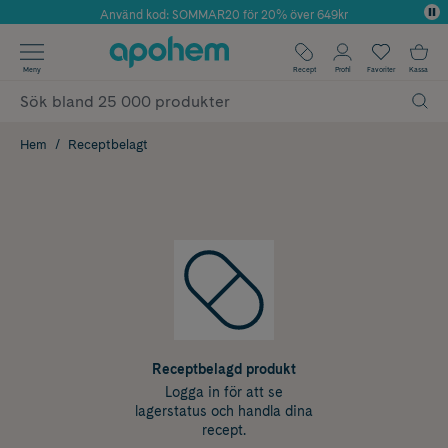
Använd kod: SOMMAR20 för 20% över 649kr
Årets Butik 2025 inom Skönhet
✓ Fri frakt
Meny
Recept
Profil
Favoriter
Kassa
✓ Rådgivning från farmaceuter & hudterapeuter
✓ Poäng på alla köp*
Hem
Receptbelagt
Receptbelagd produkt
Logga in för att se
lagerstatus och handla dina
recept.