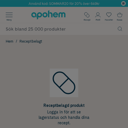
Använd kod: SOMMAR20 för 20% över 649kr
Årets Butik 2025 inom Skönhet
✓ Fri frakt
Meny
Recept
Profil
Favoriter
Kassa
✓ Rådgivning från farmaceuter & hudterapeuter
✓ Poäng på alla köp*
Hem
Receptbelagt
Receptbelagd produkt
Logga in för att se
lagerstatus och handla dina
recept.