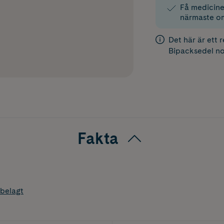
Få medicinen
närmaste o
Det här är ett 
Bipacksedel
no
Fakta
belagt