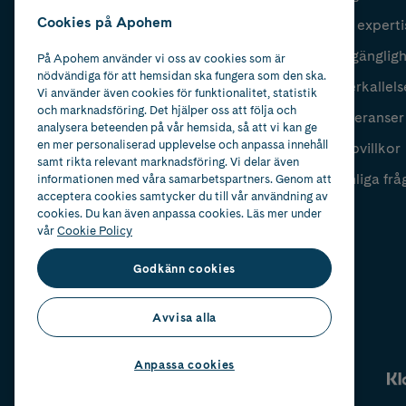
Cookies på Apohem
Vår experti
Fyll i mailadress
Skicka
Tillgänglig
På Apohem använder vi oss av cookies som är
nödvändiga för att hemsidan ska fungera som den ska.
Återkallels
Vi använder även cookies för funktionalitet, statistik
och marknadsföring. Det hjälper oss att följa och
Leveranser
analysera beteenden på vår hemsida, så att vi kan ge
en mer personaliserad upplevelse och anpassa innehåll
Köpvillkor
samt rikta relevant marknadsföring. Vi delar även
Vanliga frå
informationen med våra samarbetspartners. Genom att
acceptera cookies samtycker du till vår användning av
cookies. Du kan även anpassa cookies. Läs mer under
vår
Cookie Policy
Godkänn cookies
Avvisa alla
Anpassa cookies