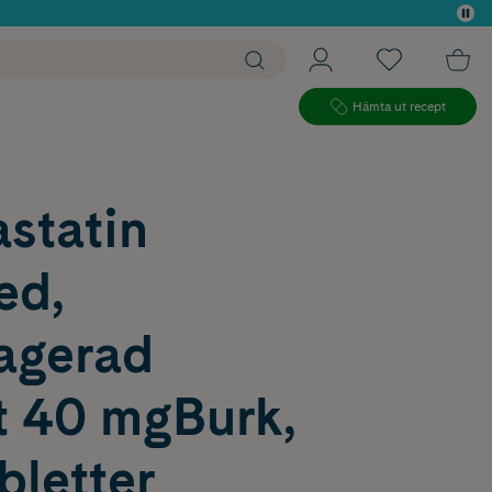
 köp*
Hämta ut recept
statin
ed,
ragerad
t 40 mgBurk,
bletter