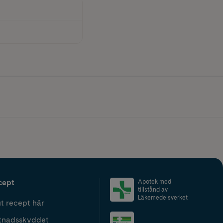
cept
Apotek med
tillstånd av
Läkemedelsverket
t recept här
tnadsskyddet