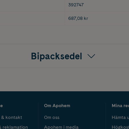
392747
687,08 kr
Bipacksedel
ce
Om Apohem
Mina re
 & kontakt
Om oss
Hämta u
& reklamation
Apohem i media
Högkos