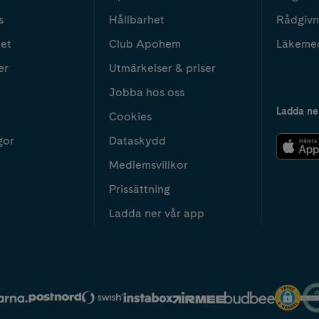
s
Hållbarhet
Rådgivn
het
Club Apohem
Läkeme
er
Utmärkelser & priser
Jobba hos oss
Ladda ne
Cookies
gor
Dataskydd
Medlemsvillkor
Prissättning
Ladda ner vår app