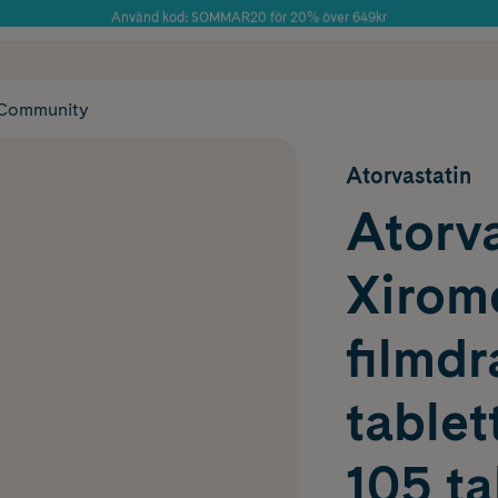
Använd kod: SOMMAR20 för 20% över 649kr
Årets Butik 2025 inom Skönhet
 frakt
✓ Rådgivning från farmaceuter & hudterapeuter
✓ Poäng på alla
Community
Atorvastatin
Atorva
Xirom
filmd
tablet
105 ta