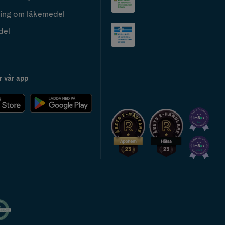
ing om läkemedel
del
r vår app
2024