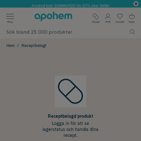
Använd kod: SOMMAR20 för 20% över 649kr
✓ Fri frakt
Meny
Recept
Profil
Favoriter
Kassa
✓ Rådgivning från farmaceuter & hudterapeuter
✓ Poäng på alla köp*
Hem
Receptbelagt
Receptbelagd produkt
Logga in för att se
lagerstatus och handla dina
recept.