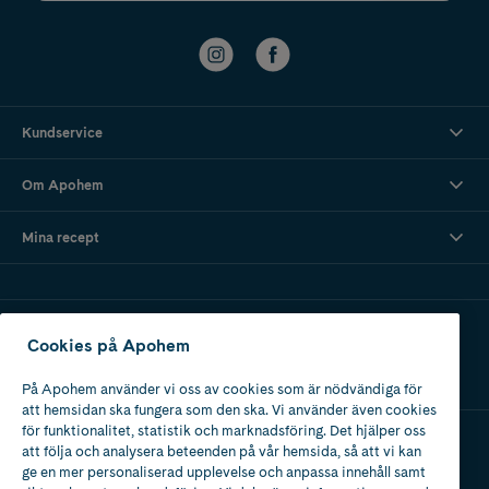
Kundservice
Om Apohem
Mina recept
Ladda ner vår app
Cookies på Apohem
På Apohem använder vi oss av cookies som är nödvändiga för
att hemsidan ska fungera som den ska. Vi använder även cookies
för funktionalitet, statistik och marknadsföring. Det hjälper oss
att följa och analysera beteenden på vår hemsida, så att vi kan
Apotek med tillstånd
ge en mer personaliserad upplevelse och anpassa innehåll samt
av Läkemedelsverket