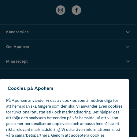
Kundservice
Om Apohem
Mina recept
Ladda ner vår app
Cookies på Apohem
På Apohem använder vi oss av cookies som är nödvändiga för
att hemsidan ska fungera som den ska. Vi använder även cookies
för funktionalitet, statistik och marknadsföring. Det hjälper oss
att följa och analysera beteenden på vår hemsida, så att vi kan
ge en mer personaliserad upplevelse och anpassa innehåll samt
Apotek med tillstånd
rikta relevant marknadsföring. Vi delar även informationen med
av Läkemedelsverket
våra samarbetspartners. Genom att acceptera cookies