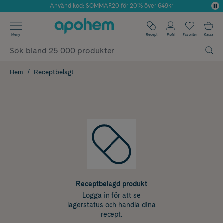
Använd kod: SOMMAR20 för 20% över 649kr
Årets Butik 2025 inom Skönhet
✓ Fri frakt
Meny
Recept
Profil
Favoriter
Kassa
✓ Rådgivning från farmaceuter & hudterapeuter
✓ Poäng på alla köp*
Hem
Receptbelagt
Receptbelagd produkt
Logga in för att se
lagerstatus och handla dina
recept.