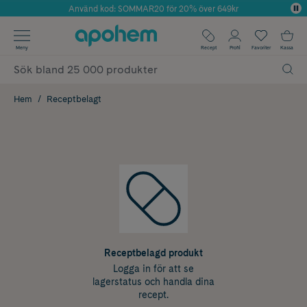
Använd kod: SOMMAR20 för 20% över 649kr
Årets Butik 2025 inom Skönhet
✓ Fri frakt
Meny
Recept
Profil
Favoriter
Kassa
✓ Rådgivning från farmaceuter & hudterapeuter
✓ Poäng på alla köp*
Hem
Receptbelagt
Receptbelagd produkt
Logga in för att se
lagerstatus och handla dina
recept.