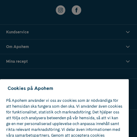
Kundservice
Om Apohem
Mina recept
Ladda ner vår app
Cookies på Apohem
På Apohem använder vi oss av cookies som är nödvändiga för
att hemsidan ska fungera som den ska. Vi använder även cookies
för funktionalitet, statistik och marknadsföring. Det hjälper oss
att följa och analysera beteenden på vår hemsida, så att vi kan
ge en mer personaliserad upplevelse och anpassa innehåll samt
Apotek med tillstånd
rikta relevant marknadsföring. Vi delar även informationen med
av Läkemedelsverket
våra samarbetspartners. Genom att acceptera cookies