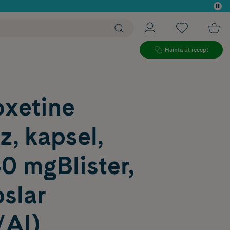
 köp*
Hämta ut recept
xetine
, kapsel,
0 mgBlister,
slar
/Al)