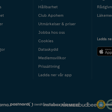
s
Hållbarhet
Rådgivn
het
Club Apohem
Läkeme
er
Utmärkelser & priser
Jobba hos oss
Ladda ne
Cookies
gor
Dataskydd
Medlemsvillkor
Prissättning
Ladda ner vår app