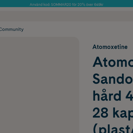
Använd kod: SOMMAR20 för 20% över 649kr
Årets Butik 2025 inom Skönhet
 frakt
✓ Rådgivning från farmaceuter & hudterapeuter
✓ Poäng på alla
Community
Atomoxetine
Atomo
Sandoz
hård 4
28 kap
(plast