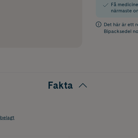
Få medicinen
närmaste o
Det här är ett 
Bipacksedel
no
Fakta
belagt