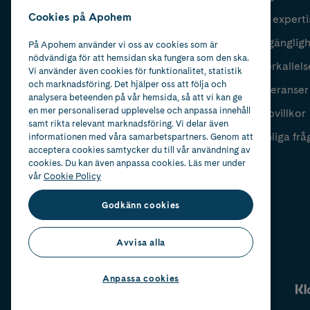
Cookies på Apohem
Vår experti
Fyll i mailadress
Skicka
Tillgänglig
På Apohem använder vi oss av cookies som är
nödvändiga för att hemsidan ska fungera som den ska.
Återkallels
Vi använder även cookies för funktionalitet, statistik
och marknadsföring. Det hjälper oss att följa och
Leveranser
analysera beteenden på vår hemsida, så att vi kan ge
en mer personaliserad upplevelse och anpassa innehåll
Köpvillkor
samt rikta relevant marknadsföring. Vi delar även
Vanliga frå
informationen med våra samarbetspartners. Genom att
acceptera cookies samtycker du till vår användning av
cookies. Du kan även anpassa cookies. Läs mer under
vår
Cookie Policy
Godkänn cookies
Avvisa alla
Anpassa cookies