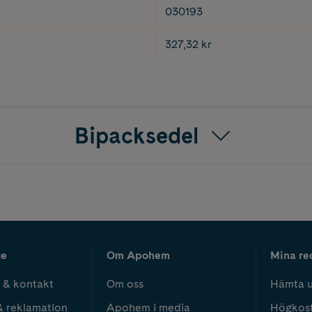
030193
327,32 kr
Bipacksedel
ce
Om Apohem
Mina re
 & kontakt
Om oss
Hämta u
& reklamation
Apohem i media
Högkos