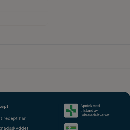
cept
Apotek med
tillstånd av
Läkemedelsverket
t recept här
tnadsskyddet