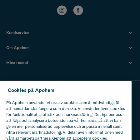
Kundservice
Om Apohem
Mina recept
Ladda ner vår app
Cookies på Apohem
På Apohem använder vi oss av cookies som är nödvändiga för
att hemsidan ska fungera som den ska. Vi använder även cookies
för funktionalitet, statistik och marknadsföring. Det hjälper oss
att följa och analysera beteenden på vår hemsida, så att vi kan
ge en mer personaliserad upplevelse och anpassa innehåll samt
Apotek med tillstånd
rikta relevant marknadsföring. Vi delar även informationen med
av Läkemedelsverket
våra samarbetspartners. Genom att acceptera cookies