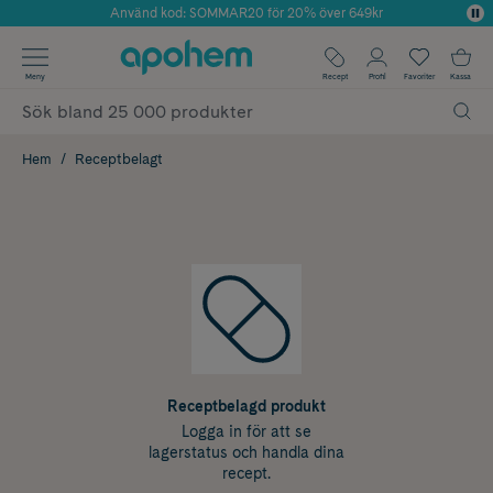
Använd kod: SOMMAR20 för 20% över 649kr
Årets Butik 2025 inom Skönhet
✓ Fri frakt
Meny
Recept
Profil
Favoriter
Kassa
✓ Rådgivning från farmaceuter & hudterapeuter
✓ Poäng på alla köp*
Hem
Receptbelagt
Receptbelagd produkt
Logga in för att se
lagerstatus och handla dina
recept.