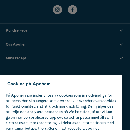
Kundservice
Om Apohem
Mina recept
Ladda ner vår app
Cookies på Apohem
På Apohem använder vi oss av cookies som är nödvändiga för
att hemsidan ska fungera som den ska. Vi använder även cookies
för funktionalitet, statistik och marknadsföring. Det hjälper oss
att följa och analysera beteenden på vår hemsida, så att vi kan
ge en mer personaliserad upplevelse och anpassa innehåll samt
Apotek med tillstånd
rikta relevant marknadsföring. Vi delar även informationen med
av Läkemedelsverket
våra samarbetspartners. Genom att acceptera cookies