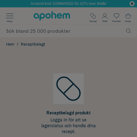
Använd kod: SOMMAR20 för 20% över 649kr
Årets Butik 2025 inom Skönhet
✓ Fri frakt
Meny
Recept
Profil
Favoriter
Kassa
✓ Rådgivning från farmaceuter & hudterapeuter
✓ Poäng på alla köp*
Hem
Receptbelagt
Receptbelagd produkt
Logga in för att se
lagerstatus och handla dina
recept.