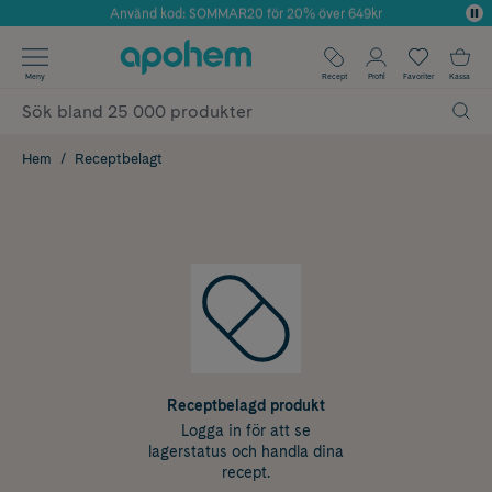
Använd kod: SOMMAR20 för 20% över 649kr
Årets Butik 2025 inom Skönhet
✓ Fri frakt
Meny
Recept
Profil
Favoriter
Kassa
✓ Rådgivning från farmaceuter & hudterapeuter
✓ Poäng på alla köp*
Hem
Receptbelagt
Receptbelagd produkt
Logga in för att se
lagerstatus och handla dina
recept.