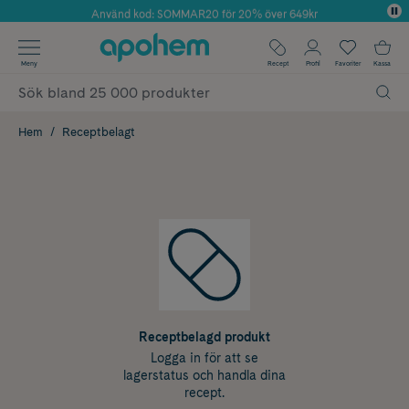
Använd kod: SOMMAR20 för 20% över 649kr
Årets Butik 2025 inom Skönhet
✓ Fri frakt
Meny
Recept
Profil
Favoriter
Kassa
✓ Rådgivning från farmaceuter & hudterapeuter
✓ Poäng på alla köp*
Hem
Receptbelagt
Receptbelagd produkt
Logga in för att se
lagerstatus och handla dina
recept.