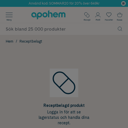
Använd kod: SOMMAR20 för 20% över 649kr
Årets Butik 2025 inom Skönhet
✓ Fri frakt
Meny
Recept
Profil
Favoriter
Kassa
✓ Rådgivning från farmaceuter & hudterapeuter
✓ Poäng på alla köp*
Hem
Receptbelagt
Receptbelagd produkt
Logga in för att se
lagerstatus och handla dina
recept.