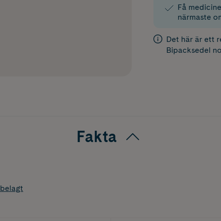
Få medicinen
närmaste o
Det här är ett 
Bipacksedel
no
Fakta
belagt