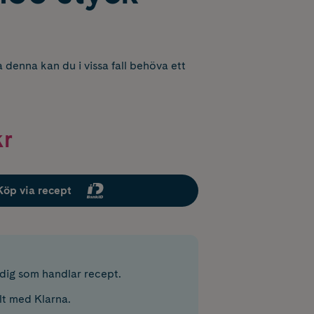
 denna kan du i vissa fall behöva ett
kr
Köp via recept
r dig som handlar recept.
lt med Klarna.