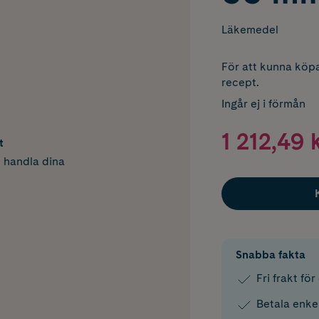
Läkemedel
För att kunna köpa
recept.
Ingår ej i förmån
1 212,49 
t
h handla dina
Snabba fakta
Fri frakt fö
Betala enke