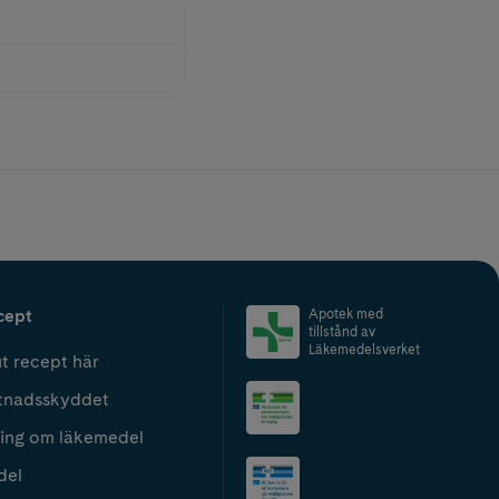
cept
Apotek med
tillstånd av
Läkemedelsverket
t recept här
tnadsskyddet
ing om läkemedel
del