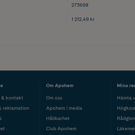
273698
1 212,49 kr
ce
Om Apohem
Mina re
 & kontakt
Om oss
Hämta u
& reklamation
Apohem i media
Högkos
s
Hållbarhet
Rådgivn
het
Club Apohem
Läkeme