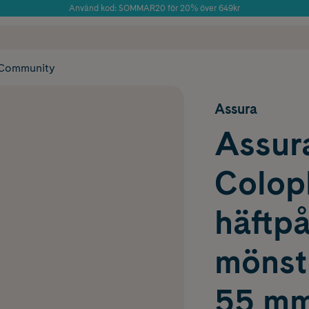
Använd kod: SOMMAR20 för 20% över 649kr
Årets Butik 2025 inom Skönhet
 frakt
✓ Rådgivning från farmaceuter & hudterapeuter
✓ Poäng på alla
Community
Assura
Assura
Colopl
häftpå
mönstr
55 mm