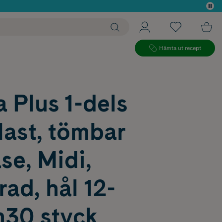
 köp*
Hämta ut recept
 Plus 1-dels
ast, tömbar
se, Midi,
ad, hål 12-
30 styck