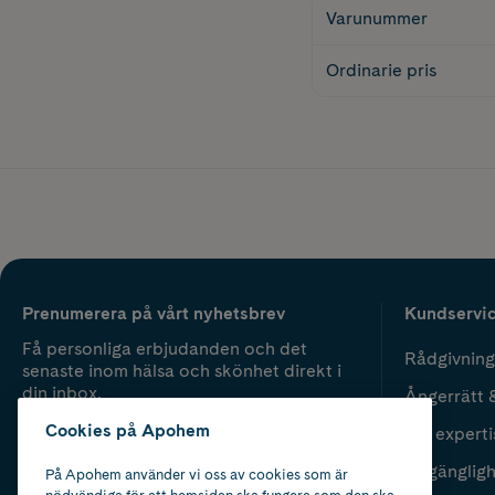
Varunummer
Ordinarie pris
Prenumerera på vårt nyhetsbrev
Kundservi
Få personliga erbjudanden och det
Rådgivning
senaste inom hälsa och skönhet direkt i
din inbox.
Ångerrätt 
Cookies på Apohem
Vår experti
Fyll i mailadress
Skicka
Tillgänglig
På Apohem använder vi oss av cookies som är