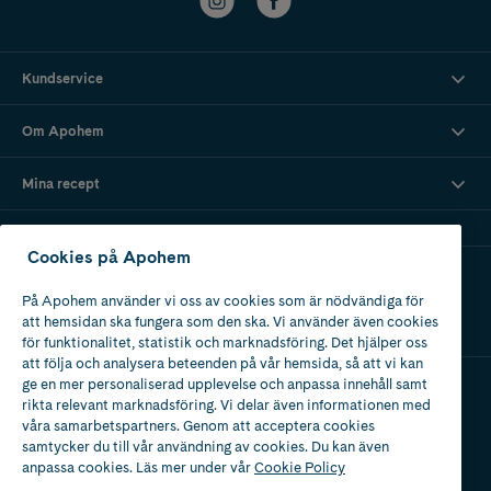
Kundservice
Om Apohem
Mina recept
Cookies på Apohem
Ladda ner vår app
På Apohem använder vi oss av cookies som är nödvändiga för
att hemsidan ska fungera som den ska. Vi använder även cookies
för funktionalitet, statistik och marknadsföring. Det hjälper oss
att följa och analysera beteenden på vår hemsida, så att vi kan
ge en mer personaliserad upplevelse och anpassa innehåll samt
rikta relevant marknadsföring. Vi delar även informationen med
Apotek med tillstånd
våra samarbetspartners. Genom att acceptera cookies
av Läkemedelsverket
samtycker du till vår användning av cookies. Du kan även
anpassa cookies. Läs mer under vår
Cookie Policy