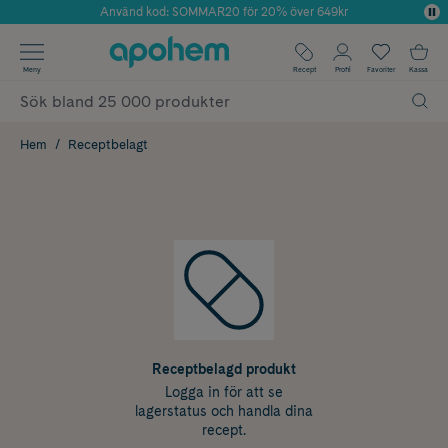
Använd kod: SOMMAR20 för 20% över 649kr
Årets Butik 2025 inom Skönhet
✓ Fri frakt
Meny
Recept
Profil
Favoriter
Kassa
✓ Rådgivning från farmaceuter & hudterapeuter
✓ Poäng på alla köp*
Hem
Receptbelagt
Receptbelagd produkt
Logga in för att se
lagerstatus och handla dina
recept.