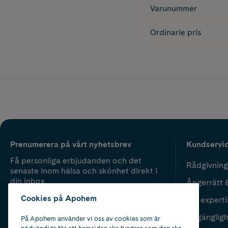
Varunummer
Ordinarie pris
Prenumerera på vårt nyhetsbrev
Kundservi
Få personliga erbjudanden och det
Rådgivning
senaste inom hälsa och skönhet direkt i
din inbox.
Ångerrätt 
Cookies på Apohem
Vår experti
Fyll i mailadress
Skicka
Tillgänglig
På Apohem använder vi oss av cookies som är