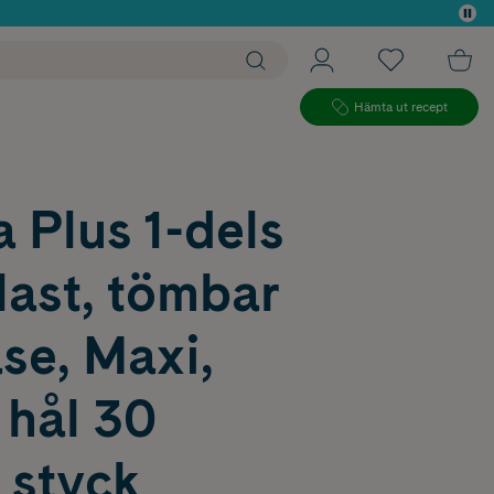
 köp*
Hämta ut recept
 Plus 1-dels
ast, tömbar
se, Maxi,
 hål 30
styck