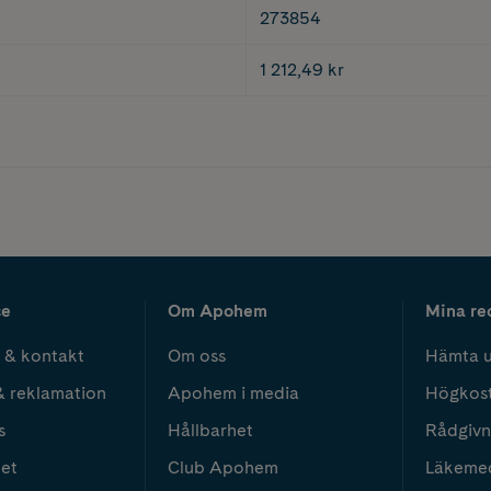
273854
1 212,49 kr
ce
Om Apohem
Mina re
 & kontakt
Om oss
Hämta u
& reklamation
Apohem i media
Högkos
s
Hållbarhet
Rådgivn
het
Club Apohem
Läkeme