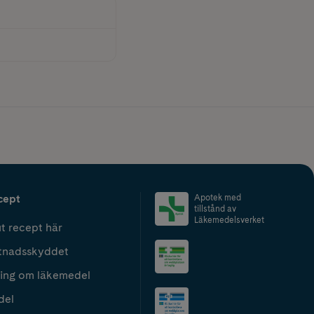
cept
Apotek med
tillstånd av
Läkemedelsverket
t recept här
tnadsskyddet
ing om läkemedel
del