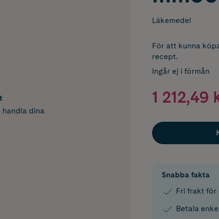
Läkemedel
För att kunna köpa
recept.
Ingår ej i förmån
1 212,49 
t
h handla dina
Snabba fakta
Fri frakt fö
Betala enke