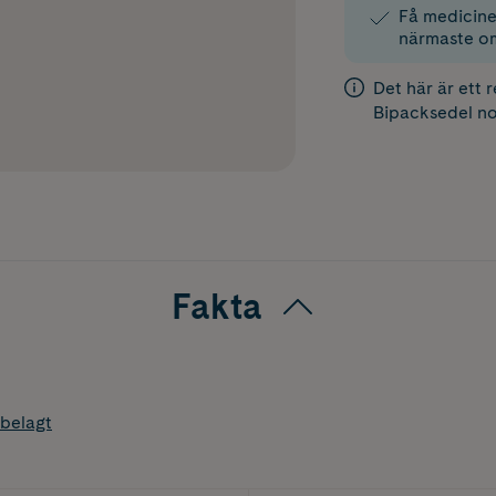
Få medicinen
närmaste o
Det här är ett 
Bipacksedel
no
Fakta
belagt