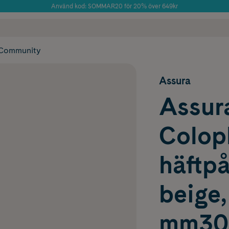
Använd kod: SOMMAR20 för 20% över 649kr
Årets Butik 2025 inom Skönhet
 frakt
✓ Rådgivning från farmaceuter & hudterapeuter
✓ Poäng på alla
Community
Assura
Assura
Colopl
häftpå
beige,
mm30 